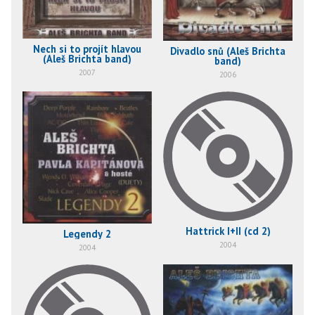
Nech si to projít hlavou
Divadlo snů (Aleš Brichta
(Aleš Brichta band)
band)
2007
2006
Hattrick I+II (cd 2)
Legendy 2
2004
2004