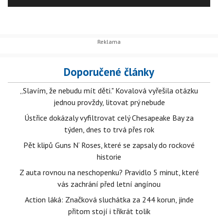
Doporučené články
„Slavím, že nebudu mít děti." Kovalová vyřešila otázku
jednou provždy, litovat prý nebude
Ústřice dokázaly vyfiltrovat celý Chesapeake Bay za
týden, dnes to trvá přes rok
Pět klipů Guns N‘ Roses, které se zapsaly do rockové
historie
Z auta rovnou na neschopenku? Pravidlo 5 minut, které
vás zachrání před letní angínou
Action láká: Značková sluchátka za 244 korun, jinde
přitom stojí i třikrát tolik