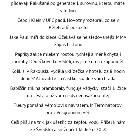
přidávají Rakušané po generace 1 surovinu, kterou máte
v lednici
Čepo i Klein v UFC padli. Novotný rozebral, co se v
Bělehradě pokazilo
Jake Paul míří do klece. Očekává se nejsledovanější MMA
zápas historie
Papriky zalité mlékem rostou rychleji a méně chytají
choroby. Dědečkové to věděli, my jsme na to zapomněli
Kolik si v Rakousku vydělá uklízečka v hotelu za 8 hodin
denně? Až uvidíte tu částku, spadne vám brada
Babiččin trik na bramboráky funguje vždycky: stačí 1 lžíce
do těsta a už vám nikdy nenasáknou olej
Fleury pomáhá Vémolovi s návratem. Ir Terminátorovi
proti Vosgrönemu věří
Češi přišli na trik, jak ušetřit za teplou vodu. Přišel k nám
ze Švédska a sníží účet klidně o 20 %