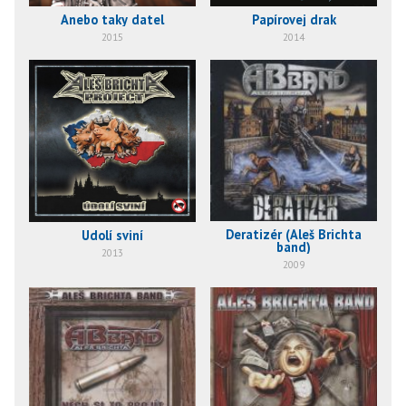
Anebo taky datel
Papírovej drak
2015
2014
Deratizér (Aleš Brichta
Údolí sviní
band)
2013
2009