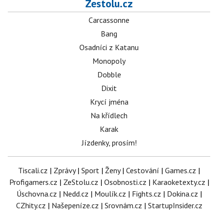
Zestolu.cz
Carcassonne
Bang
Osadníci z Katanu
Monopoly
Dobble
Dixit
Krycí jména
Na křídlech
Karak
Jízdenky, prosím!
Tiscali.cz
|
Zprávy
|
Sport
|
Ženy
|
Cestování
|
Games.cz
|
Profigamers.cz
|
ZeStolu.cz
|
Osobnosti.cz
|
Karaoketexty.cz
|
Úschovna.cz
|
Nedd.cz
|
Moulík.cz
|
Fights.cz
|
Dokina.cz
|
CZhity.cz
|
Našepeníze.cz
|
Srovnám.cz
|
StartupInsider.cz