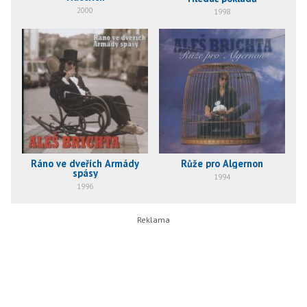
2000
1998
Ráno ve dveřích Armády
Růže pro Algernon
spásy
1994
1996