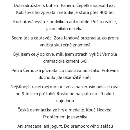
Dobrodružství s bohem Panem: Čepelka napsal text,
Kubišová ho zpívala, melodie je stará přes 400 let
Kuchařová vyšla z podniku a auto nikde. Přišla reakce,
jakou nikdo nečekal
Sedm let a celý svět: Zora Jandová prozradila, co pro ni
vnučka skutečně znamená
Byl jsem celý od krve, měl jsem strach, vylíčil Vémola
dramatické krmení lvů
Petra Černocká přiznala, co dostává od státu: Polovina
důchodu jde okamžitě zpět
Nejsilnější raketový motor světa na kerosin odstartoval
po 9 letech průtahů. Rusko ho nacpalo do tří raket
najednou
Česká osmnáctka ze hry o medaile. Kouč Nedvěd:
Problémem je psychika
Ani smetana, ani jogurt. Do bramborového salátu