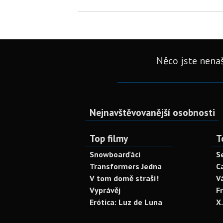
Něco jste nenaš
Nejnavštěvovanější osobnosti
Top filmy
T
Snowboarďáci
S
Transformers Jedna
C
V tom domě straší!
V
Vyprávěj
F
Erótica: Luz de Luna
X