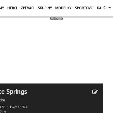
MY
HERCI
ZPĚVÁCI
SKUPINY
MODELKY
SPORTOVCI
DALŠÍ
ce Springs
čka
ení:
1. května 1974
2 let