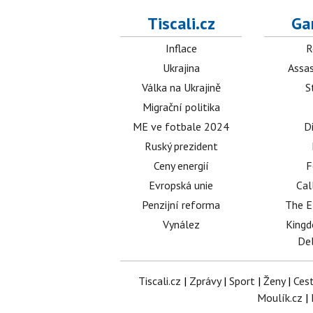
Tiscali.cz
Ga
Inflace
R
Ukrajina
Assas
Válka na Ukrajině
S
Migrační politika
ME ve fotbale 2024
D
Ruský prezident
Ceny energií
F
Evropská unie
Cal
Penzijní reforma
The E
Vynález
King
Del
Tiscali.cz
|
Zprávy
|
Sport
|
Ženy
|
Ces
Moulík.cz
|