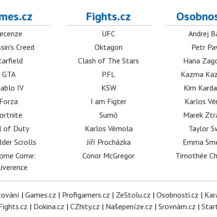
mes.cz
Fights.cz
Osobnos
ecenze
UFC
Andrej B
sin's Creed
Oktagon
Petr Pa
tarfield
Clash of The Stars
Hana Zag
GTA
PFL
Kazma Kaz
iablo IV
KSW
Kim Karda
Forza
I am Figter
Karlos V
ortnite
Sumó
Marek Ztr
l of Duty
Karlos Vémola
Taylor S
lder Scrolls
Jiří Procházka
Emma Sm
dome Come:
Conor McGregor
Timothée C
iverence
tování
|
Games.cz
|
Profigamers.cz
|
ZeStolu.cz
|
Osobnosti.cz
|
Kar
Fights.cz
|
Dokina.cz
|
CZhity.cz
|
Našepeníze.cz
|
Srovnám.cz
|
Star