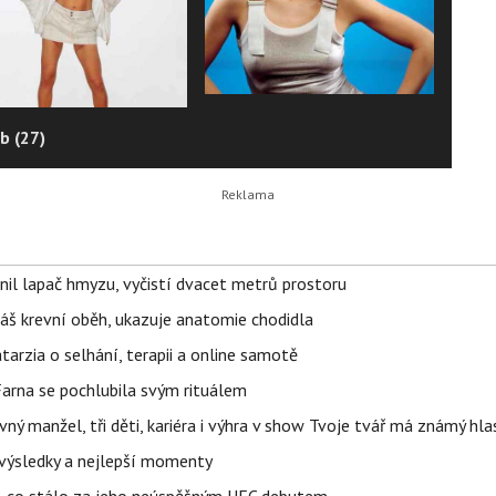
b (27)
nil lapač hmyzu, vyčistí dvacet metrů prostoru
váš krevní oběh, ukazuje anatomie chodidla
Katarzia o selhání, terapii a online samotě
Farna se pochlubila svým rituálem
ný manžel, tři děti, kariéra i výhra v show Tvoje tvář má známý hla
– výsledky a nejlepší momenty