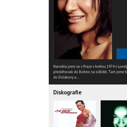
Narodila jsem se v Praze v květnu 1974 v Londý
přestěhovali do Bohnic na sídliště. Tam jsme b
do Dolákovy a...
Diskografie