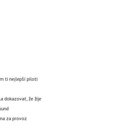
 ti nejlepší piloti
la dokazovat, že žije
ekund
ena za provoz