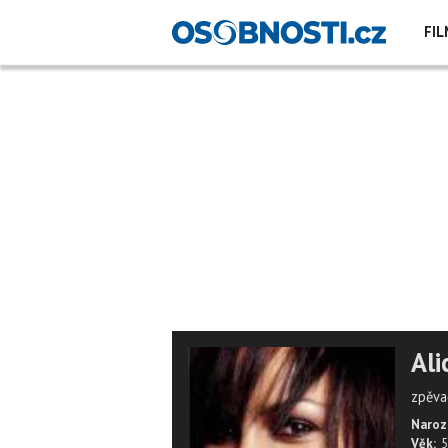
FIL
Ali
zpěva
Naroz
Věk:
5