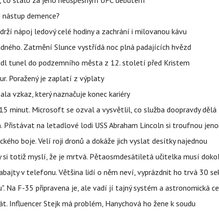
il, co stálo za jeho neúspěšným UFC debutem
li nástup demence?
udrží nápoj ledový celé hodiny a zachrání i milovanou kávu
ného. Zatmění Slunce vystřídá noc plná padajících hvězd
edl tunel do podzemního města z 12. století před Kristem
ur. Poražený je zaplatí z výplaty
la vzkaz, který naznačuje konec kariéry
5 minut. Microsoft se ozval a vysvětlil, co služba doopravdy dělá
. Přistávat na letadlové lodi USS Abraham Lincoln si troufnou jenom
kého boje. Velí roji dronů a dokáže jich vyslat desítky najednou
y si totiž myslí, že je mrtvá. Pětaosmdesátiletá učitelka musí doko
abajty v telefonu. Většina lidí o něm neví, vyprázdnit ho trvá 30 s
". Na F-35 připravena je, ale vadí jí tajný systém a astronomická c
kát. Influencer Stejk má problém, Hanychová ho žene k soudu