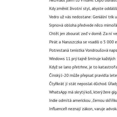
Nezvládl jsem to v hlavě. Čepo odhal
Kdy změnit životní styl, abyste oddáli
Vedro už vás nedostane: Geniální trik 
Srpnová obloha předvede něco mimořád
Chtěl jen zbourat zeď v domě. Za ní v
Pirát a Naruszczka se vsadili o 5 000 e
Potrestaná tenistka Vondroušová napsa
Windows 11 prý tajně šmíruje každých 1
Když se lano přetrhne, je to katastrofa
Čínský J-20 může přepsat pravidla letec
Čtyřikrát jí stát neposlal důchod. Úřad
WhatsApp má skrytý koš, který žere gig
Indie odmítá americkou „černou skříňku
Influenceři neznají zákon, varuje advo