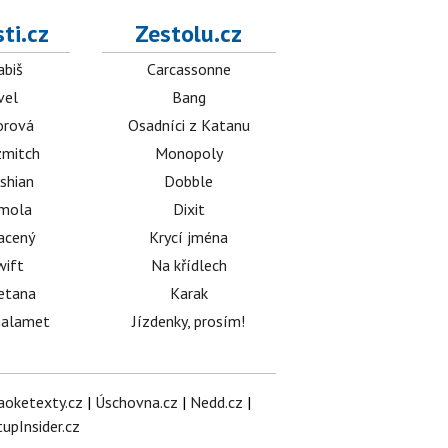
ti.cz
Zestolu.cz
abiš
Carcassonne
vel
Bang
orová
Osadníci z Katanu
mitch
Monopoly
shian
Dobble
émola
Dixit
acený
Krycí jména
wift
Na křídlech
etana
Karak
halamet
Jízdenky, prosím!
aoketexty.cz
|
Úschovna.cz
|
Nedd.cz
|
tupInsider.cz