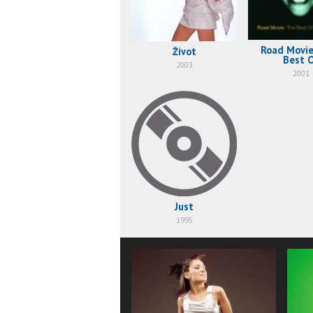
Road Movie
Život
Best 
2003
2001
Just
1995