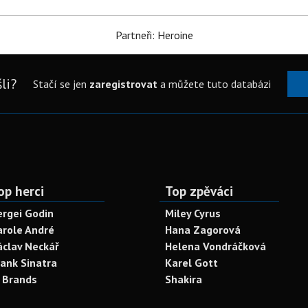
Partneři: Heroine
li?
Stačí se jen
zaregistrovat
a můžete tuto databázi
op herci
Top zpěváci
ergei Godin
Miley Cyrus
arole André
Hana Zagorová
áclav Neckář
Helena Vondráčková
rank Sinatra
Karel Gott
. Brands
Shakira