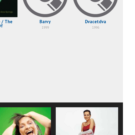
 / The
Barvy
Dvacetdva
Of
1999
1996