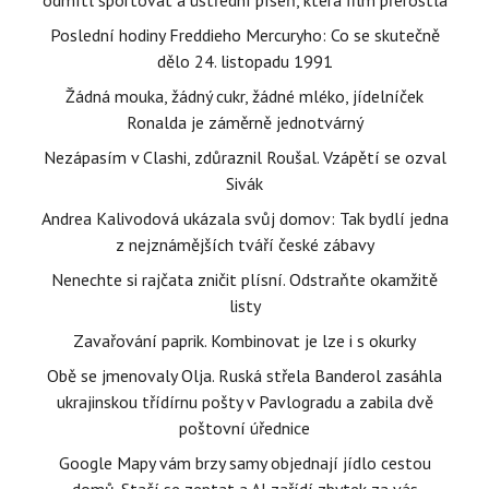
odmítl sportovat a ústřední píseň, která film přerostla
Poslední hodiny Freddieho Mercuryho: Co se skutečně
dělo 24. listopadu 1991
Žádná mouka, žádný cukr, žádné mléko, jídelníček
Ronalda je záměrně jednotvárný
Nezápasím v Clashi, zdůraznil Roušal. Vzápětí se ozval
Sivák
Andrea Kalivodová ukázala svůj domov: Tak bydlí jedna
z nejznámějších tváří české zábavy
Nenechte si rajčata zničit plísní. Odstraňte okamžitě
listy
Zavařování paprik. Kombinovat je lze i s okurky
Obě se jmenovaly Olja. Ruská střela Banderol zasáhla
ukrajinskou třídírnu pošty v Pavlogradu a zabila dvě
poštovní úřednice
Google Mapy vám brzy samy objednají jídlo cestou