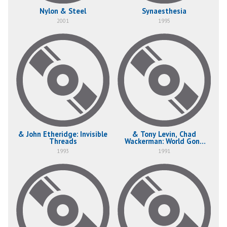
Nylon & Steel
Synaesthesia
2001
1995
& John Etheridge: Invisible
& Tony Levin, Chad
Threads
Wackerman: World Gone
Strange
1993
1991