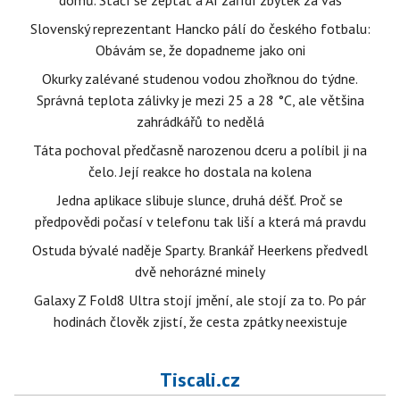
domů. Stačí se zeptat a AI zařídí zbytek za vás
Slovenský reprezentant Hancko pálí do českého fotbalu:
Obávám se, že dopadneme jako oni
Okurky zalévané studenou vodou zhořknou do týdne.
Správná teplota zálivky je mezi 25 a 28 °C, ale většina
zahrádkářů to nedělá
Táta pochoval předčasně narozenou dceru a políbil ji na
čelo. Její reakce ho dostala na kolena
Jedna aplikace slibuje slunce, druhá déšť. Proč se
předpovědi počasí v telefonu tak liší a která má pravdu
Ostuda bývalé naděje Sparty. Brankář Heerkens předvedl
dvě nehorázné minely
Galaxy Z Fold8 Ultra stojí jmění, ale stojí za to. Po pár
hodinách člověk zjistí, že cesta zpátky neexistuje
Tiscali.cz