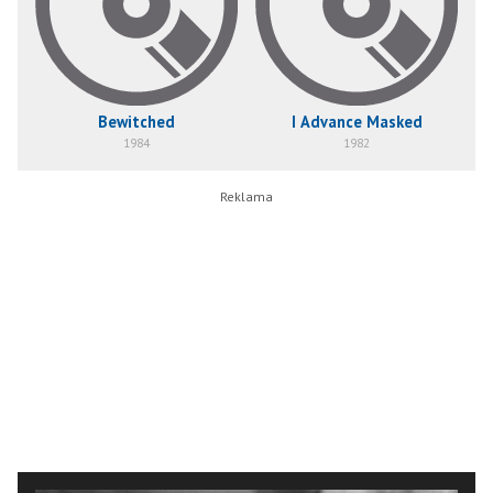
Bewitched
I Advance Masked
1984
1982