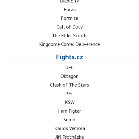
Diablo IV
Forza
Fortnite
Call of Duty
The Elder Scrolls
Kingdome Come: Deliverence
Fights.cz
UFC
Oktagon
Clash of The Stars
PFL
KSW
I am Figter
Sumó
Karlos Vémola
Jiří Procházka