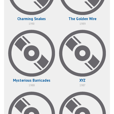
Charming Snakes
The Golden Wire
1990
1989
Mysterious Barricades
XYZ
1988
1987