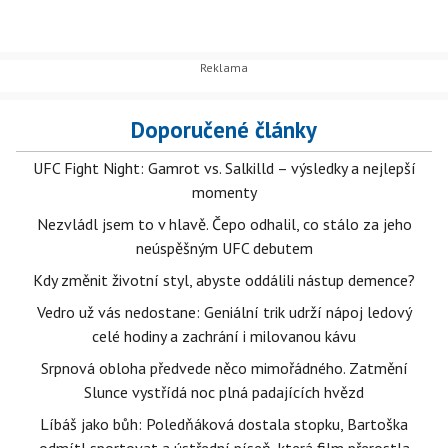
Doporučené články
UFC Fight Night: Gamrot vs. Salkilld – výsledky a nejlepší
momenty
Nezvládl jsem to v hlavě. Čepo odhalil, co stálo za jeho
neúspěšným UFC debutem
Kdy změnit životní styl, abyste oddálili nástup demence?
Vedro už vás nedostane: Geniální trik udrží nápoj ledový
celé hodiny a zachrání i milovanou kávu
Srpnová obloha předvede něco mimořádného. Zatmění
Slunce vystřídá noc plná padajících hvězd
Líbáš jako bůh: Poledňáková dostala stopku, Bartoška