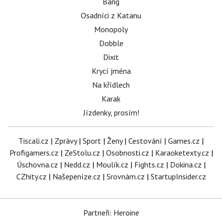
Bang
Osadníci z Katanu
Monopoly
Dobble
Dixit
Krycí jména
Na křídlech
Karak
Jízdenky, prosím!
Tiscali.cz
|
Zprávy
|
Sport
|
Ženy
|
Cestování
|
Games.cz
|
Profigamers.cz
|
ZeStolu.cz
|
Osobnosti.cz
|
Karaoketexty.cz
|
Úschovna.cz
|
Nedd.cz
|
Moulík.cz
|
Fights.cz
|
Dokina.cz
|
CZhity.cz
|
Našepeníze.cz
|
Srovnám.cz
|
StartupInsider.cz
Partneři: Heroine