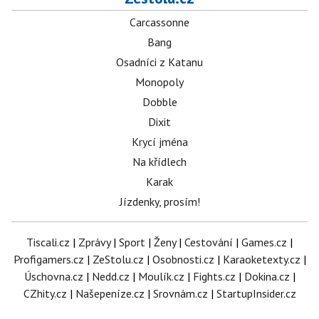
Carcassonne
Bang
Osadníci z Katanu
Monopoly
Dobble
Dixit
Krycí jména
Na křídlech
Karak
Jízdenky, prosím!
Tiscali.cz
|
Zprávy
|
Sport
|
Ženy
|
Cestování
|
Games.cz
|
Profigamers.cz
|
ZeStolu.cz
|
Osobnosti.cz
|
Karaoketexty.cz
|
Úschovna.cz
|
Nedd.cz
|
Moulík.cz
|
Fights.cz
|
Dokina.cz
|
CZhity.cz
|
Našepeníze.cz
|
Srovnám.cz
|
StartupInsider.cz