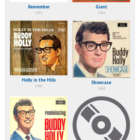
Remember
Giant
1971
1969
Holly in the Hills
Showcase
1965
1964