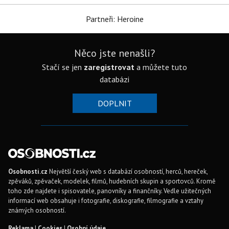
Partneři: Heroine
Něco jste nenašli?
Stačí se jen
zaregistrovat
a můžete tuto
databázi
DOPLNIT
Osobnosti.cz
Největší český web s databází osobností, herců, hereček,
zpěváků, zpěvaček, modelek, filmů, hudebních skupin a sportovců. Kromě
toho zde najdete i spisovatele, panovníky a finančníky. Vedle užitečných
informací web obsahuje i fotografie, diskografie, filmografie a vztahy
známých osobností.
Reklama
|
Cookies
|
Osobní údaje