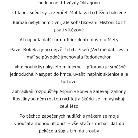
budoucnost hvězdy Oktagonu
Chlapec snědl sýr a zemřel. Mohla za to běžná bakterie
Barbaři nebyli primitivní, ale sofistikovaní. Historii totiž
psali vítězové
AI napadla další firmu. K incidentu došlo u Mety
Pavel Bobek a jeho největší hit: Píseň „Veď mě dál, cesto
má“ se původně jmenovala Rododendron
Tyhle houbičky nakyselo milujeme – příprava je směšně
jednoduchá. Nasypat do hrnce, uvařit, naplnit sklenice a je
hotovo
Zahrádkáři rozpouštějí Aspirin v konvi a zalévají záhony.
Rostliny po něm rostou rychleji a škůdci se jim vyhýbají
celé léto
Po těchto zapečených nudlích s mákem se moje
vnoučata mohou utlouct – vše stačí smíchat, dát do
pekáče a šup s tím do trouby