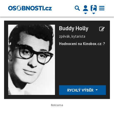
Buddy Holly
zpěvák, kytarista
Hodnocení na Kinobox.cz: ?
RYCHLÝ VÝBĚR