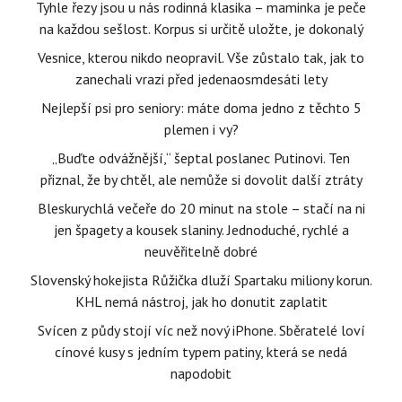
Tyhle řezy jsou u nás rodinná klasika – maminka je peče
na každou sešlost. Korpus si určitě uložte, je dokonalý
Vesnice, kterou nikdo neopravil. Vše zůstalo tak, jak to
zanechali vrazi před jedenaosmdesáti lety
Nejlepší psi pro seniory: máte doma jedno z těchto 5
plemen i vy?
„Buďte odvážnější,“ šeptal poslanec Putinovi. Ten
přiznal, že by chtěl, ale nemůže si dovolit další ztráty
Bleskurychlá večeře do 20 minut na stole – stačí na ni
jen špagety a kousek slaniny. Jednoduché, rychlé a
neuvěřitelně dobré
Slovenský hokejista Růžička dluží Spartaku miliony korun.
KHL nemá nástroj, jak ho donutit zaplatit
Svícen z půdy stojí víc než nový iPhone. Sběratelé loví
cínové kusy s jedním typem patiny, která se nedá
napodobit