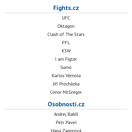
Fights.cz
UFC
Oktagon
Clash of The Stars
PFL
KSW
I am Figter
Sumó
Karlos Vémola
Jiří Procházka
Conor McGregor
Osobnosti.cz
Andrej Babiš
Petr Pavel
Hana Zagorová