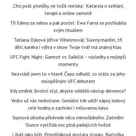
„Chci psát písničky, ne točit reelska.“ Katarzia o selhání,
terapii a online samotě
Tři Edeny za sebou a pak postel: Ewa Farna se pochlubila
svým rituálem
Tatiana Dyková (dříve Vilhelmová): Slavný manžel, tři
děti, kariéra i výhra v show Tvoje tvář má známý hlas
UFC Fight Night: Gamrot vs. Salkilld – výsledky a nejlepší
momenty
Nezvládl jsem to v hlavě. Čepo odhalil, co stálo za jeho
neúspěšným UFC debutem
Kdy změnit životní styl, abyste oddálili nástup demence?
Vedro už vás nedostane: Geniální trik udrží nápoj ledový
celé hodiny a zachrání i milovanou kávu
Srpnová obloha předvede něco mimořádného. Zatmění
Slunce vystřídá noc plná padajících hvězd
Líbáš jako bůh: Poledňáková dostala stopku, Bartoška