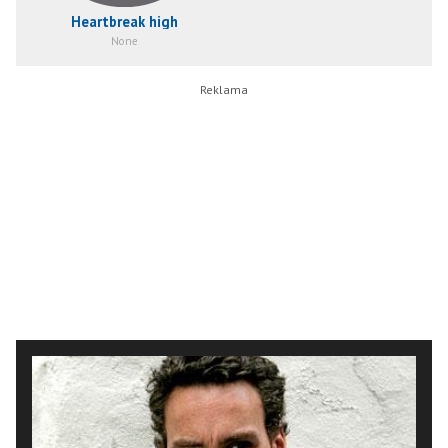
Heartbreak high
None