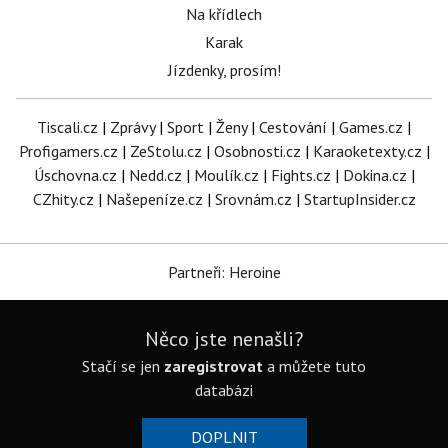
Na křídlech
Karak
Jízdenky, prosím!
Tiscali.cz
|
Zprávy
|
Sport
|
Ženy
|
Cestování
|
Games.cz
|
Profigamers.cz
|
ZeStolu.cz
|
Osobnosti.cz
|
Karaoketexty.cz
|
Úschovna.cz
|
Nedd.cz
|
Moulík.cz
|
Fights.cz
|
Dokina.cz
|
CZhity.cz
|
Našepeníze.cz
|
Srovnám.cz
|
StartupInsider.cz
Partneři: Heroine
Něco jste nenašli?
Stačí se jen
zaregistrovat
a můžete tuto
databázi
DOPLNIT