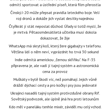
odmítl sportovat a ústřední píseň, která film přerostla
Čínský J-20 může přepsat pravidla leteckého boje. Velí
roji dronů a dokáže jich vyslat desítky najednou
Čtyřikrát jí stát neposlal důchod. Úřady si totiž myslí, že
je mrtvá. Pětaosmdesátiletá učitelka musí dokola
dokazovat, že žije
WhatsApp má skrytý koš, který žere gigabajty v telefonu.
Většina lidí o něm neví, vyprázdnit ho trvá 30 sekund
Indie odmítá americkou „černou skříňku". Na F-35
připravena je, ale vadí jí tajný systém a astronomická
cena za provoz
Muškáty v bytě škodí víc, než pomáhají. Jejich vůně
dráždí dýchací cesty a pro kočky i psy jsou jedovaté
Ukrajinci nasadili tajný systém protivzdušné obrany Rif.
Sovětský podvozek, ale úplně jiná hra proti letounům
Kdo měl v paneláku tenhle mixér, záviděl mu celý vchod.