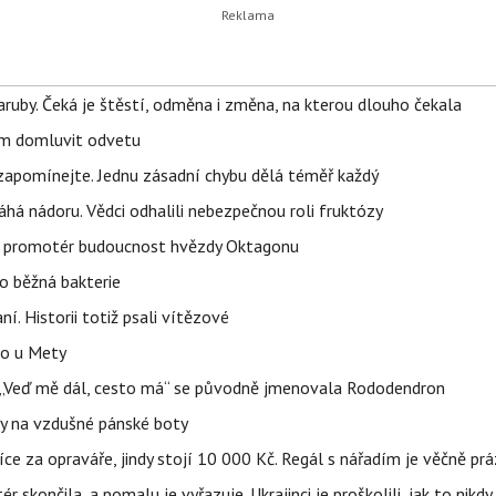
ruby. Čeká je štěstí, odměna i změna, na kterou dlouho čekala
vem domluvit odvetu
zapomínejte. Jednu zásadní chybu dělá téměř každý
áhá nádoru. Vědci odhalili nebezpečnou roli fruktózy
l promotér budoucnost hvězdy Oktagonu
o běžná bakterie
aní. Historii totiž psali vítězové
lo u Mety
eň „Veď mě dál, cesto má“ se původně jmenovala Rododendron
y na vzdušné pánské boty
íce za opraváře, jindy stojí 10 000 Kč. Regál s nářadím je věčně pr
ér skončila, a pomalu je vyřazuje. Ukrajinci je proškolili, jak to nikdy