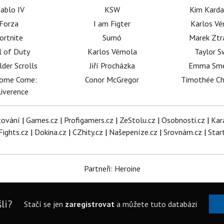
iablo IV
KSW
Kim Karda
Forza
I am Figter
Karlos V
ortnite
Sumó
Marek Ztr
l of Duty
Karlos Vémola
Taylor S
lder Scrolls
Jiří Procházka
Emma Sm
dome Come:
Conor McGregor
Timothée C
iverence
tování
|
Games.cz
|
Profigamers.cz
|
ZeStolu.cz
|
Osobnosti.cz
|
Kar
Fights.cz
|
Dokina.cz
|
CZhity.cz
|
Našepeníze.cz
|
Srovnám.cz
|
Star
Partneři: Heroine
li?
Stačí se jen
zaregistrovat
a můžete tuto databázi