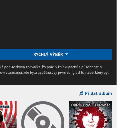
RYCHLÝ VÝBĚR
ská pop-rocková zpěvačka. Po práci v knihkupectví a působnosti v
w Starmania, kde byla úspěšná. Její první song byl Ich lebe, který byl
Přidat album