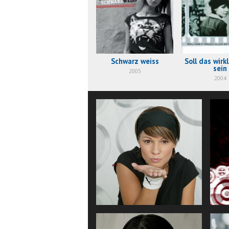
Schwarz weiss
Soll das wirkl
sein
2005
2004