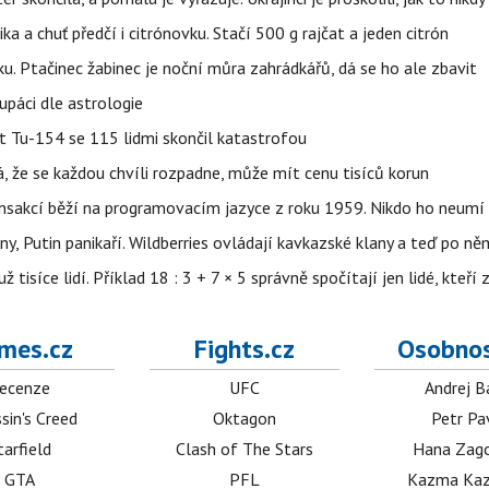
ika a chuť předčí i citrónovku. Stačí 500 g rajčat a jeden citrón
ku. Ptačinec žabinec je noční můra zahrádkářů, dá se ho ale zbavit
upáci dle astrologie
et Tu-154 se 115 lidmi skončil katastrofou
á, že se každou chvíli rozpadne, může mít cenu tisíců korun
nsakcí běží na programovacím jazyce z roku 1959. Nikdo ho neumí 
ny, Putin panikaří. Wildberries ovládají kavkazské klany a teď po něm
isíce lidí. Příklad 18 : 3 + 7 × 5 správně spočítají jen lidé, kteří 
mes.cz
Fights.cz
Osobnos
ecenze
UFC
Andrej B
sin's Creed
Oktagon
Petr Pa
tarfield
Clash of The Stars
Hana Zag
GTA
PFL
Kazma Kaz