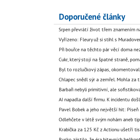
Doporučené články
Srpen převrátí život třem znamením na
Vyřízeno: Fleury už si stihl s Murado
Při bouřce na těchto pár věcí doma ne
Cukr, který stojí na špatné straně, pom
Byl to rozlučkový zápas, okomentova
Chlapec snědl sýr a zemřel. Mohla za t
Barbaři nebyli primitivní, ale sofistikov
AI napadla další firmu. K incidentu doš
Pavel Bobek a jeho největší hit: Pís
Odlehčete v létě svým nohám aneb tip
Krabička za 125 Kč z Actionu ušetří tis
Rusko zjistilo, že éra bitevních helikopt