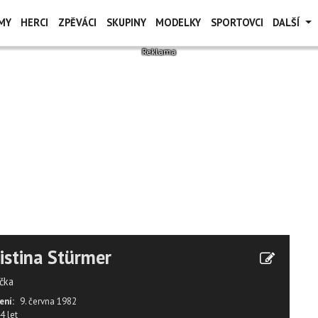
MY
HERCI
ZPĚVÁCI
SKUPINY
MODELKY
SPORTOVCI
DALŠÍ
istina Stürmer
čka
ení:
9. června 1982
4 let