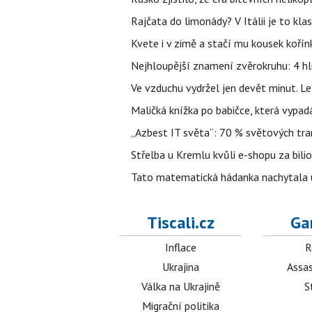
Rajčata do limonády? V Itálii je to klas
Kvete i v zimě a stačí mu kousek kořín
Nejhloupější znamení zvěrokruhu: 4 hl
Ve vzduchu vydržel jen devět minut. L
Maličká knížka po babičce, která vypad
„Azbest IT světa“: 70 % světových tra
Střelba u Kremlu kvůli e-shopu za bilio
Tato matematická hádanka nachytala už t
Tiscali.cz
Ga
Inflace
R
Ukrajina
Assas
Válka na Ukrajině
S
Migrační politika