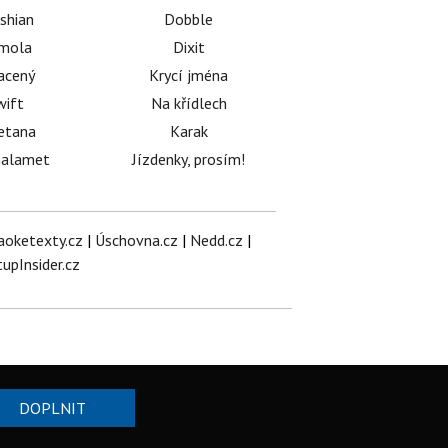
shian
Dobble
émola
Dixit
acený
Krycí jména
wift
Na křídlech
etana
Karak
halamet
Jízdenky, prosím!
aoketexty.cz
|
Úschovna.cz
|
Nedd.cz
|
tupInsider.cz
DOPLNIT