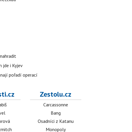
nahradit
 jde i Kyjev
znají pořadí operací
ti.cz
Zestolu.cz
abiš
Carcassonne
vel
Bang
orová
Osadníci z Katanu
mitch
Monopoly