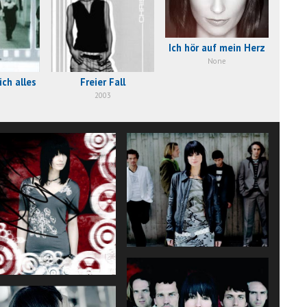
Ich hör auf mein Herz
None
ich alles
Freier Fall
2003