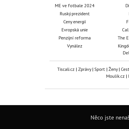
ME ve fotbale 2024
D
Ruský prezident
Ceny energií
F
Evropská unie
Cal
Penzijní reforma
The E
Vynález
King
Del
Tiscali.cz
|
Zprávy
|
Sport
|
Ženy
|
Ces
Moulík.cz
|
Něco jste nenaš