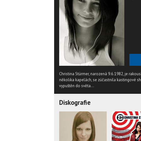
Christina Stürmer, narozená 9.6.1982, je rakou
několika kapelách, se zúčastnila kastingové sho
vypuštěn do světa...
Diskografie