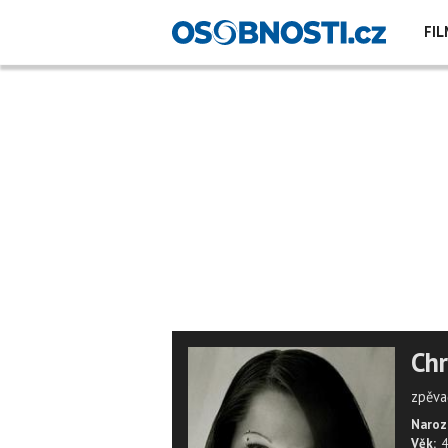
FIL
Chr
zpěva
Naroz
Věk:
4