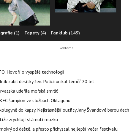
grafie (1)
Tapety (4)
Fanklub (149)
FO. Hovoří o vyspělé technologii
ík zabil desítky žen. Policii unikal téměř 20 let
orvatska udeřila mořská smršť
 BKFC šampion ve službách Oktagonu
olegyně do kapsy. Nejkrásnější outfity Jany Švandové berou dech
íže zrychlují stárnutí mozku
mokrý od deště, a přesto přichystal nejlepší večer festivalu