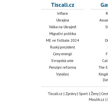
Tiscali.cz
Ga
Inflace
R
Ukrajina
Assas
Válka na Ukrajině
S
Migrační politika
ME ve fotbale 2024
D
Ruský prezident
Ceny energií
F
Evropská unie
Cal
Penzijní reforma
The E
Vynález
King
Del
Tiscali.cz
|
Zprávy
|
Sport
|
Ženy
|
Ces
Moulík.cz
|