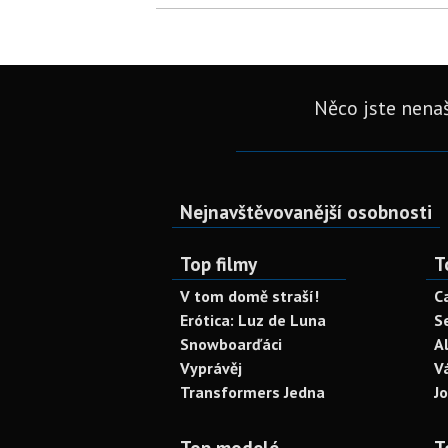
Něco jste nenaš
Nejnavštěvovanější osobnosti
Top filmy
T
V tom domě straší!
C
Erótica: Luz de Luna
S
Snowboarďáci
A
Vyprávěj
V
Transformers Jedna
J
Top modelé
T