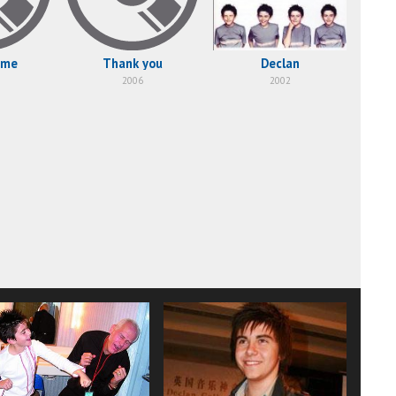
 me
Thank you
Declan
2006
2002