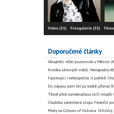
Videa (31)
Fotogalerie (53)
Filmo
Doporučené články
Ukrajinští vědci pozorovali u Měsíce U
Kronika sériových vrahů: Nenápadný děln
Fascinující i nebezpečná. U pobřeží Ch
Do zápasu jsem šel po kalbě, přiznal
Těsně před osmdesátkou strčí mladší k
Chudoba zanechává stopu. Finanční pot
Moby na Colours of Ostrava: Střízlivý, 