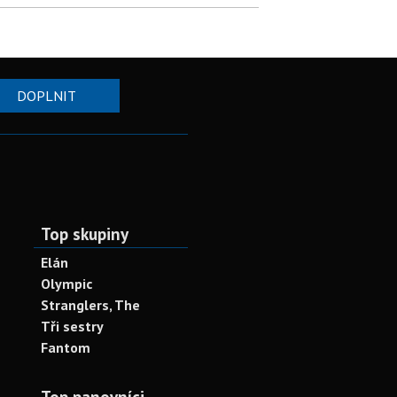
DOPLNIT
Top skupiny
Elán
Olympic
Stranglers, The
Tři sestry
Fantom
Top panovníci