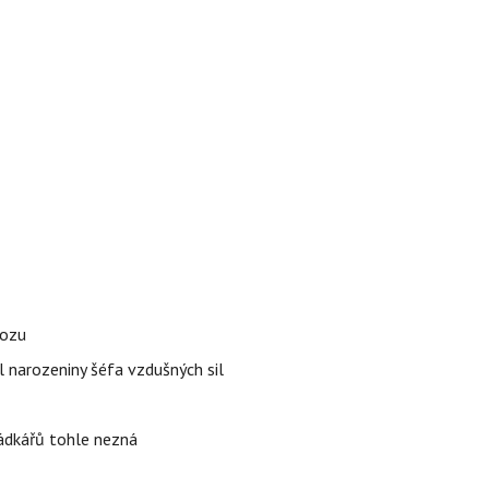
vozu
l narozeniny šéfa vzdušných sil
rádkářů tohle nezná