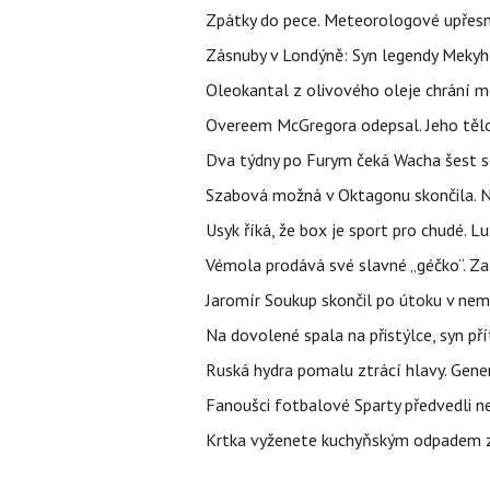
Zpátky do pece. Meteorologové upřesn
Zásnuby v Londýně: Syn legendy Mekyho
Oleokantal z olivového oleje chrání m
Overeem McGregora odepsal. Jeho tělo 
Dva týdny po Furym čeká Wacha šest so
Szabová možná v Oktagonu skončila. No
Usyk říká, že box je sport pro chudé. L
Vémola prodává své slavné „géčko“. Z
Jaromír Soukup skončil po útoku v nemo
Na dovolené spala na přistýlce, syn přít
Ruská hydra pomalu ztrácí hlavy. Gener
Fanoušci fotbalové Sparty předvedli n
Krtka vyženete kuchyňským odpadem zab