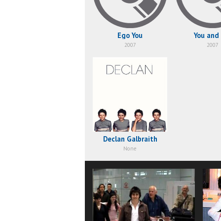
Ego You
You and
2007
2007
Declan Galbraith
None