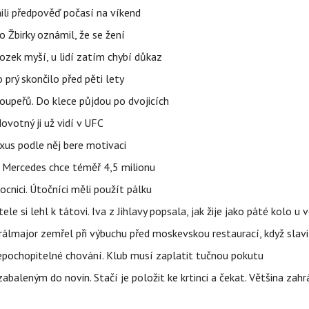
ili předpověď počasí na víkend
 Žbirky oznámil, že se žení
ozek myší, u lidí zatím chybí důkaz
prý skončilo před pěti lety
upeřů. Do klece půjdou po dvojicích
votný ji už vidí v UFC
uxus podle něj bere motivaci
a Mercedes chce téměř 4,5 milionu
cnici. Útočníci měli použít pálku
ele si lehl k tátovi. Iva z Jihlavy popsala, jak žije jako páté kolo u 
álmajor zemřel při výbuchu před moskevskou restaurací, když slavi
epochopitelné chování. Klub musí zaplatit tučnou pokutu
aleným do novin. Stačí je položit ke krtinci a čekat. Většina zah