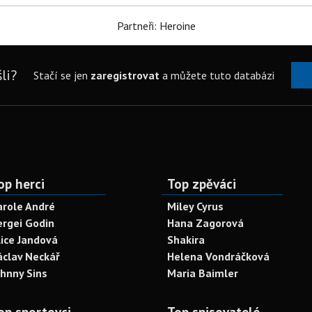
Partneři: Heroine
li?
Stačí se jen
zaregistrovat
a můžete tuto databázi
op herci
Top zpěváci
arole André
Miley Cyrus
ergei Godin
Hana Zagorová
lice Jandová
Shakira
áclav Neckář
Helena Vondráčková
ohnny Sins
Maria Baimler
op sportovci
Top spisovatelé