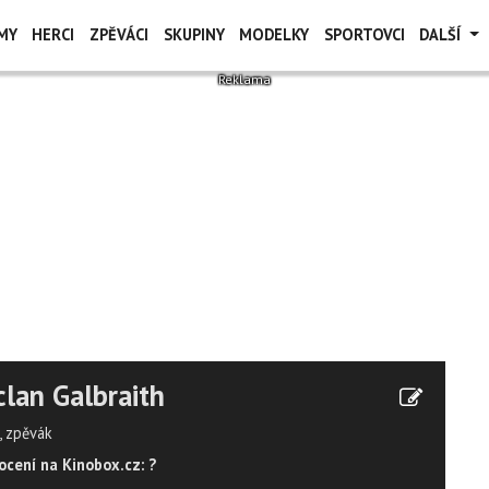
MY
HERCI
ZPĚVÁCI
SKUPINY
MODELKY
SPORTOVCI
DALŠÍ
lan Galbraith
, zpěvák
cení na Kinobox.cz: ?