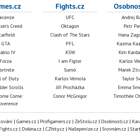
mes.cz
Fights.cz
Osobnos
ecenze
UFC
Andrej B
sin's Creed
Oktagon
Petr Pa
tarfield
Clash of The Stars
Hana Zag
GTA
PFL
Kazma Kaz
iablo IV
KSW
Kim Karda
Forza
I am Figter
Karlos V
ortnite
Sumó
Marek Ztr
l of Duty
Karlos Vémola
Taylor S
lder Scrolls
Jiří Procházka
Emma Sm
dome Come:
Conor McGregor
Timothée C
iverence
tování
|
Games.cz
|
Profigamers.cz
|
ZeStolu.cz
|
Osobnosti.cz
|
Kar
Fights.cz
|
Dokina.cz
|
CZhity.cz
|
Našepeníze.cz
|
Srovnám.cz
|
Star