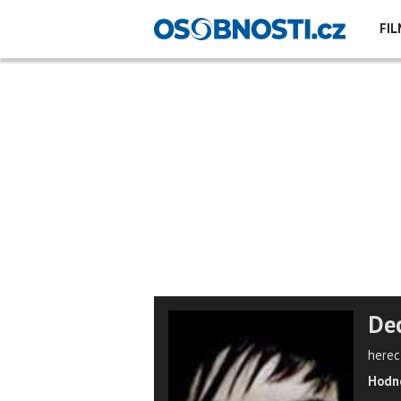
FIL
Dec
herec
Hodno