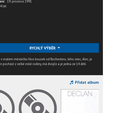
ení:
19. prosince 1991
4 let
RYCHLÝ VÝBĚR
lii v malém městečku Hoo kousek od Rochesteru. Jeho otec, Alec, je
ochází z velké irské rodiny, má dvojče a je jedna ze 14 dětí.
Přidat album