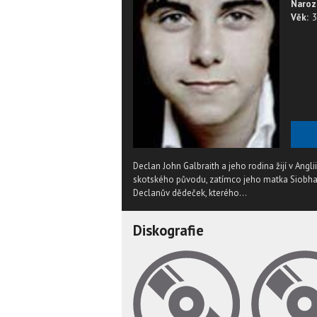
Naroz
Věk:
3
Declan John Galbraith a jeho rodina žijí v Ang
skotského původu, zatímco jeho matka Siobhan p
Declanův dědeček, kterého...
Diskografie