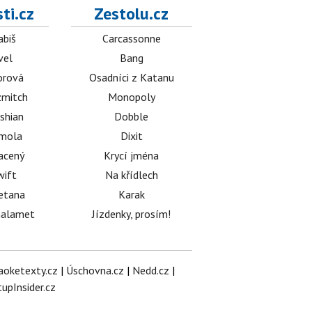
ti.cz
Zestolu.cz
abiš
Carcassonne
vel
Bang
orová
Osadníci z Katanu
mitch
Monopoly
shian
Dobble
émola
Dixit
acený
Krycí jména
wift
Na křídlech
etana
Karak
halamet
Jízdenky, prosím!
aoketexty.cz
|
Úschovna.cz
|
Nedd.cz
|
tupInsider.cz