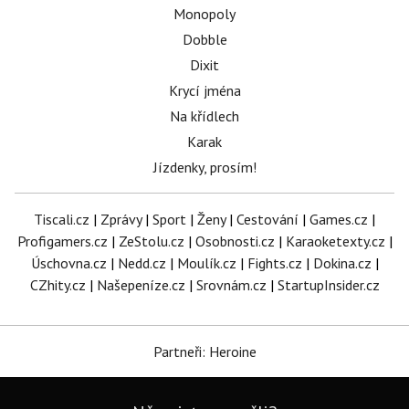
Monopoly
Dobble
Dixit
Krycí jména
Na křídlech
Karak
Jízdenky, prosím!
Tiscali.cz
|
Zprávy
|
Sport
|
Ženy
|
Cestování
|
Games.cz
|
Profigamers.cz
|
ZeStolu.cz
|
Osobnosti.cz
|
Karaoketexty.cz
|
Úschovna.cz
|
Nedd.cz
|
Moulík.cz
|
Fights.cz
|
Dokina.cz
|
CZhity.cz
|
Našepeníze.cz
|
Srovnám.cz
|
StartupInsider.cz
Partneři: Heroine