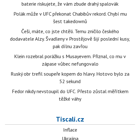
baterie riskujete, že vám zbude drahý spalovák
Polák může v UFC překonat Chabibův rekord. Chybí mu
šest takedownů
Češi, máte, co jste chtěli. Temu zničilo českého
dodavatele Alzy. Švadleny v Prostějově šijí poslední kusy,
pak dílnu zavřou
Klein rozebral porážku s Musayevem. Přiznal, co mu v
zápase vůbec nefungovalo
Ruský obr trefil soupeře kopem do hlavy. Hotovo bylo za
52 sekund
Fedor nikdy nevstoupil do UFC. Přesto zůstal měřítkem
těžké váhy
Tiscali.cz
Inflace
Ukrajina