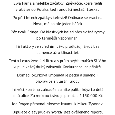
Ewa Farna a nelehké začátky: Zpěvačce, které radili
vrátit se do Polska, teď fanoušci nestačí tleskat
Po pěti letech zpátky v televizi! Ordinace se vrací na
Novu, má to ale jeden háček
Pět tváří Stinga: Od klasických balad přes svižné rytmy
po temnější vzpomínání
Tři faktory ve středním věku prodlužují život bez
demence až o třináct let
Tento Lexus žere 4,4 litru a v prémiových malých SUV ho
kupuje každý druhý zákazník. Konkurence jen přihlíží
Domácí okurková limonáda je pecka a snadno ji
připravíte z vlastní úrody
Tři věci, které na zahradě nesmíte pálit, i když to dělá
celá ulice. Za mokrou trávu je pokuta až 150 000 Kč
Joe Rogan přirovnal Mosese Itaumu k Mikeu Tysonovi
Kupujete ojetý plug-in hybrid? Bez ověřeného reportu