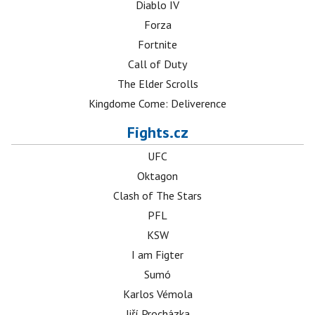
Diablo IV
Forza
Fortnite
Call of Duty
The Elder Scrolls
Kingdome Come: Deliverence
Fights.cz
UFC
Oktagon
Clash of The Stars
PFL
KSW
I am Figter
Sumó
Karlos Vémola
Jiří Procházka