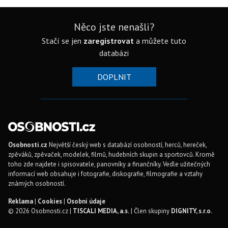
Něco jste nenašli?
Stačí se jen
zaregistrovat
a můžete tuto
databázi
DOPLNIT
Osobnosti.cz
Největší český web s databází osobností, herců, hereček,
zpěváků, zpěvaček, modelek, filmů, hudebních skupin a sportovců. Kromě
toho zde najdete i spisovatele, panovníky a finančníky. Vedle užitečných
informací web obsahuje i fotografie, diskografie, filmografie a vztahy
známých osobností.
Reklama
|
Cookies
|
Osobní údaje
© 2026 Osobnosti.cz |
TISCALI MEDIA, a.s.
| Člen skupiny
DIGNITY, s.r.o.