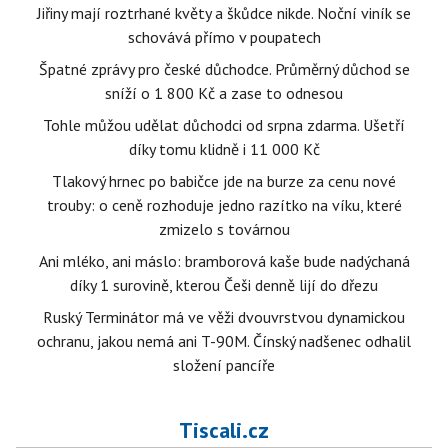
Jiřiny mají roztrhané květy a škůdce nikde. Noční viník se
schovává přímo v poupatech
Špatné zprávy pro české důchodce. Průměrný důchod se
sníží o 1 800 Kč a zase to odnesou
Tohle můžou udělat důchodci od srpna zdarma. Ušetří
díky tomu klidně i 11 000 Kč
Tlakový hrnec po babičce jde na burze za cenu nové
trouby: o ceně rozhoduje jedno razítko na víku, které
zmizelo s továrnou
Ani mléko, ani máslo: bramborová kaše bude nadýchaná
díky 1 surovině, kterou Češi denně lijí do dřezu
Ruský Terminátor má ve věži dvouvrstvou dynamickou
ochranu, jakou nemá ani T-90M. Čínský nadšenec odhalil
složení pancíře
Tiscali.cz