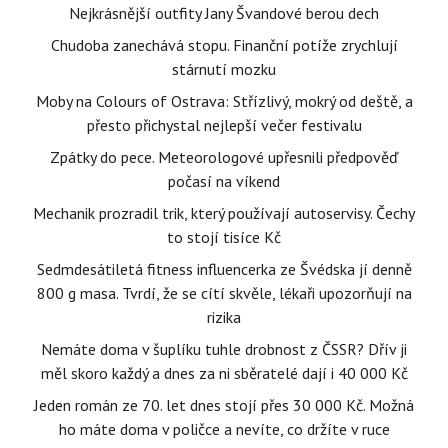
Nejkrásnější outfity Jany Švandové berou dech
Chudoba zanechává stopu. Finanční potíže zrychlují
stárnutí mozku
Moby na Colours of Ostrava: Střízlivý, mokrý od deště, a
přesto přichystal nejlepší večer festivalu
Zpátky do pece. Meteorologové upřesnili předpověď
počasí na víkend
Mechanik prozradil trik, který používají autoservisy. Čechy
to stojí tisíce Kč
Sedmdesátiletá fitness influencerka ze Švédska jí denně
800 g masa. Tvrdí, že se cítí skvěle, lékaři upozorňují na
rizika
Nemáte doma v šuplíku tuhle drobnost z ČSSR? Dřív ji
měl skoro každý a dnes za ni sběratelé dají i 40 000 Kč
Jeden román ze 70. let dnes stojí přes 30 000 Kč. Možná
ho máte doma v poličce a nevíte, co držíte v ruce