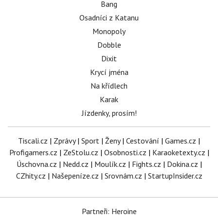
Bang
Osadníci z Katanu
Monopoly
Dobble
Dixit
Krycí jména
Na křídlech
Karak
Jízdenky, prosím!
Tiscali.cz
|
Zprávy
|
Sport
|
Ženy
|
Cestování
|
Games.cz
|
Profigamers.cz
|
ZeStolu.cz
|
Osobnosti.cz
|
Karaoketexty.cz
|
Úschovna.cz
|
Nedd.cz
|
Moulík.cz
|
Fights.cz
|
Dokina.cz
|
CZhity.cz
|
Našepeníze.cz
|
Srovnám.cz
|
StartupInsider.cz
Partneři: Heroine