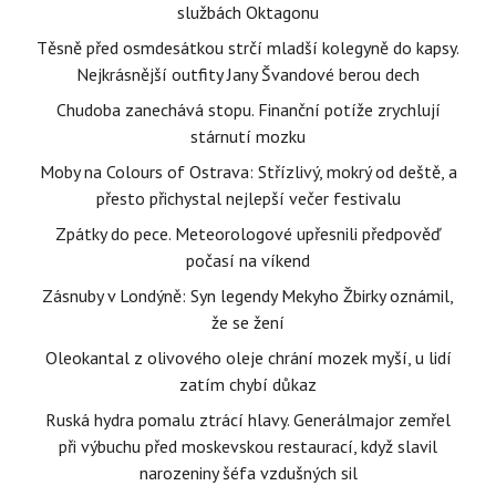
službách Oktagonu
Těsně před osmdesátkou strčí mladší kolegyně do kapsy.
Nejkrásnější outfity Jany Švandové berou dech
Chudoba zanechává stopu. Finanční potíže zrychlují
stárnutí mozku
Moby na Colours of Ostrava: Střízlivý, mokrý od deště, a
přesto přichystal nejlepší večer festivalu
Zpátky do pece. Meteorologové upřesnili předpověď
počasí na víkend
Zásnuby v Londýně: Syn legendy Mekyho Žbirky oznámil,
že se žení
Oleokantal z olivového oleje chrání mozek myší, u lidí
zatím chybí důkaz
Ruská hydra pomalu ztrácí hlavy. Generálmajor zemřel
při výbuchu před moskevskou restaurací, když slavil
narozeniny šéfa vzdušných sil