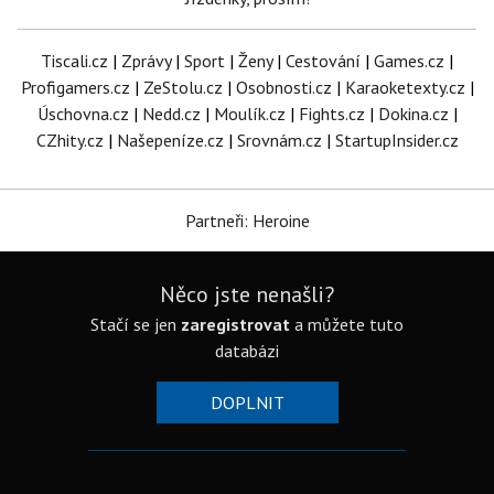
Tiscali.cz
|
Zprávy
|
Sport
|
Ženy
|
Cestování
|
Games.cz
|
Profigamers.cz
|
ZeStolu.cz
|
Osobnosti.cz
|
Karaoketexty.cz
|
Úschovna.cz
|
Nedd.cz
|
Moulík.cz
|
Fights.cz
|
Dokina.cz
|
CZhity.cz
|
Našepeníze.cz
|
Srovnám.cz
|
StartupInsider.cz
Partneři: Heroine
Něco jste nenašli?
Stačí se jen
zaregistrovat
a můžete tuto
databázi
DOPLNIT