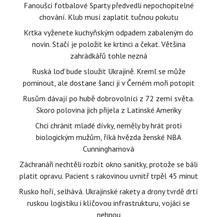
Fanoušci fotbalové Sparty předvedli nepochopitelné
chování. Klub musí zaplatit tučnou pokutu
Krtka vyženete kuchyňským odpadem zabaleným do
novin. Stačí je položit ke krtinci a čekat. Většina
zahrádkářů tohle nezná
Ruská loď bude sloužit Ukrajině. Kreml se může
pominout, ale dostane šanci ji v Černém moři potopit
Rusům dávají po hubě dobrovolníci z 72 zemí světa.
Skoro polovina jich přijela z Latinské Ameriky
Chci chránit mladé dívky, neměly by hrát proti
biologickým mužům, říká hvězda ženské NBA
Cunninghamová
Záchranáři nechtěli rozbít okno sanitky, protože se báli
platit opravu. Pacient s rakovinou uvnitř trpěl 45 minut
Rusko hoří, selhává. Ukrajinské rakety a drony tvrdě drtí
ruskou logistiku i klíčovou infrastrukturu, vojáci se
nehnou