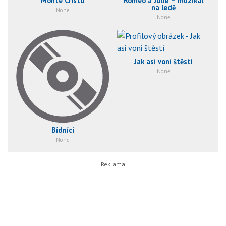
Monte Cristo
Romeo a Julie – muzikál
na ledě
None
None
Jak asi voni štěstí
None
Bídníci
None