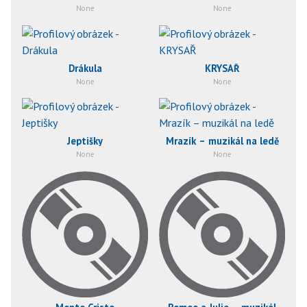
None
None
Drákula
KRYSAŘ
None
None
Jeptišky
Mrazík – muzikál na ledě
None
None