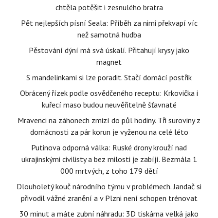
chtěla potěšit i zesnulého bratra
Pět nejlepších písní Seala: Příběh za nimi překvapí víc
než samotná hudba
Pěstování dýní má svá úskalí. Přitahují krysy jako
magnet
S mandelinkami si lze poradit. Stačí domácí postřik
Obrácený řízek podle osvědčeného receptu: Krkovička i
kuřecí maso budou neuvěřitelně šťavnaté
Mravenci na záhonech zmizí do půl hodiny. Tři suroviny z
domácnosti za pár korun je vyženou na celé léto
Putinova odporná válka: Ruské drony krouží nad
ukrajinskými civilisty a bez milosti je zabíjí. Bezmála 1
000 mrtvých, z toho 179 dětí
Dlouholetý kouč národního týmu v problémech. Jandač si
přivodil vážné zranění a v Plzni není schopen trénovat
30 minut a máte zubní náhradu: 3D tiskárna velká jako