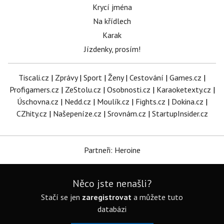
Krycí jména
Na křídlech
Karak
Jízdenky, prosím!
Tiscali.cz
|
Zprávy
|
Sport
|
Ženy
|
Cestování
|
Games.cz
|
Profigamers.cz
|
ZeStolu.cz
|
Osobnosti.cz
|
Karaoketexty.cz
|
Úschovna.cz
|
Nedd.cz
|
Moulík.cz
|
Fights.cz
|
Dokina.cz
|
CZhity.cz
|
Našepeníze.cz
|
Srovnám.cz
|
StartupInsider.cz
Partneři: Heroine
Něco jste nenašli?
Stačí se jen
zaregistrovat
a můžete tuto
databázi