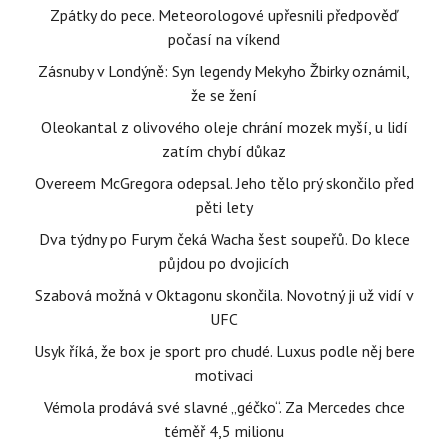
Zpátky do pece. Meteorologové upřesnili předpověď
počasí na víkend
Zásnuby v Londýně: Syn legendy Mekyho Žbirky oznámil,
že se žení
Oleokantal z olivového oleje chrání mozek myší, u lidí
zatím chybí důkaz
Overeem McGregora odepsal. Jeho tělo prý skončilo před
pěti lety
Dva týdny po Furym čeká Wacha šest soupeřů. Do klece
půjdou po dvojicích
Szabová možná v Oktagonu skončila. Novotný ji už vidí v
UFC
Usyk říká, že box je sport pro chudé. Luxus podle něj bere
motivaci
Vémola prodává své slavné „géčko“. Za Mercedes chce
téměř 4,5 milionu