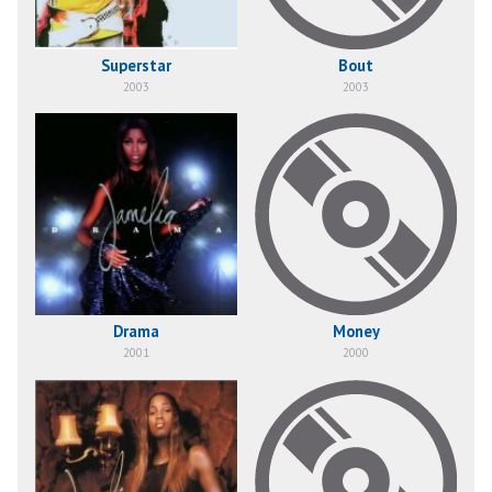
Superstar
Bout
2003
2003
Drama
Money
2001
2000