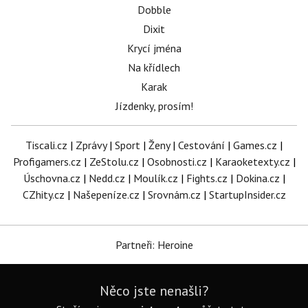
Dobble
Dixit
Krycí jména
Na křídlech
Karak
Jízdenky, prosím!
Tiscali.cz
|
Zprávy
|
Sport
|
Ženy
|
Cestování
|
Games.cz
|
Profigamers.cz
|
ZeStolu.cz
|
Osobnosti.cz
|
Karaoketexty.cz
|
Úschovna.cz
|
Nedd.cz
|
Moulík.cz
|
Fights.cz
|
Dokina.cz
|
CZhity.cz
|
Našepeníze.cz
|
Srovnám.cz
|
StartupInsider.cz
Partneři: Heroine
Něco jste nenašli?