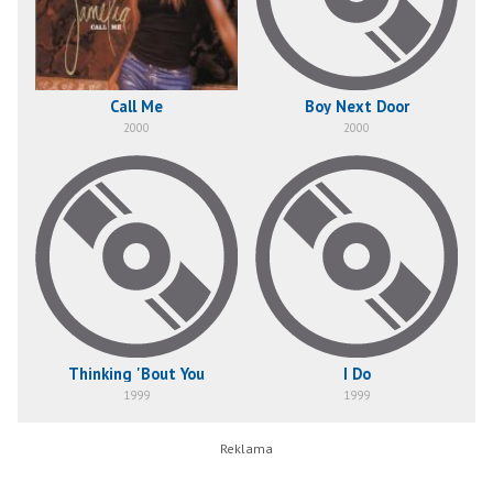
Call Me
Boy Next Door
2000
2000
Thinking 'Bout You
I Do
1999
1999