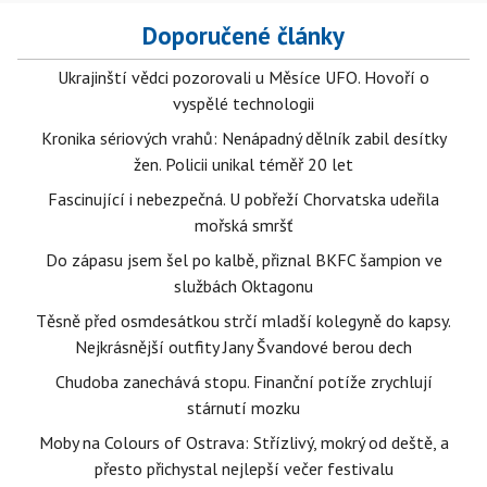
Doporučené články
Ukrajinští vědci pozorovali u Měsíce UFO. Hovoří o
vyspělé technologii
Kronika sériových vrahů: Nenápadný dělník zabil desítky
žen. Policii unikal téměř 20 let
Fascinující i nebezpečná. U pobřeží Chorvatska udeřila
mořská smršť
Do zápasu jsem šel po kalbě, přiznal BKFC šampion ve
službách Oktagonu
Těsně před osmdesátkou strčí mladší kolegyně do kapsy.
Nejkrásnější outfity Jany Švandové berou dech
Chudoba zanechává stopu. Finanční potíže zrychlují
stárnutí mozku
Moby na Colours of Ostrava: Střízlivý, mokrý od deště, a
přesto přichystal nejlepší večer festivalu