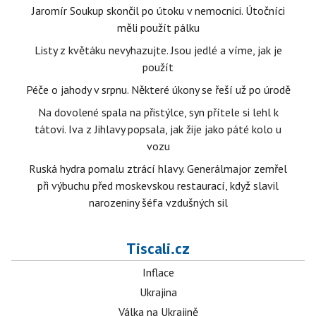
Jaromír Soukup skončil po útoku v nemocnici. Útočníci
měli použít pálku
Listy z květáku nevyhazujte. Jsou jedlé a víme, jak je
použít
Péče o jahody v srpnu. Některé úkony se řeší už po úrodě
Na dovolené spala na přistýlce, syn přítele si lehl k
tátovi. Iva z Jihlavy popsala, jak žije jako páté kolo u
vozu
Ruská hydra pomalu ztrácí hlavy. Generálmajor zemřel
při výbuchu před moskevskou restaurací, když slavil
narozeniny šéfa vzdušných sil
Tiscali.cz
Inflace
Ukrajina
Válka na Ukrajině