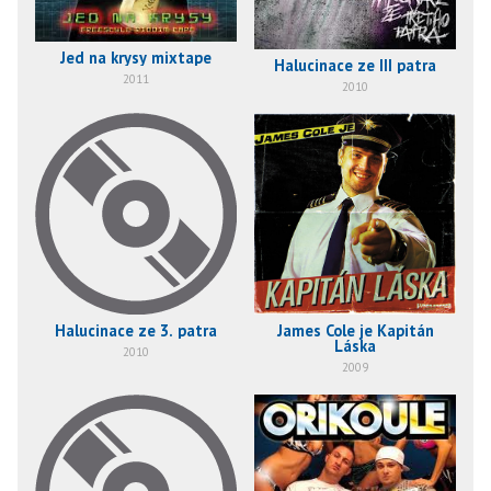
Jed na krysy mixtape
Halucinace ze III patra
2011
2010
Halucinace ze 3. patra
James Cole je Kapitán
Láska
2010
2009