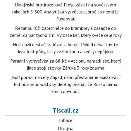
Ukrajinská protiraketová Freya závisí na sovětských
raketách S-300. Analytička vysvětluje, proč to nemůže
fungovat
Řezanou růži zapíchněte do brambory a zasaďte do
země. Za pár týdnů z ní vyroste keř, který kvete celé roky
Hortenzii nestačí zalévat a hnojit. Pokud nenastavíte
kyselost půdy, listy zežloutnou a květy nepřijdou
Parádní vychytávka za 68 Kč v Actionu nahradí set, který
jinde stojí stovky. Záruka 3 roky zdarma
„Buď porazíme celý Západ, nebo přestaneme existovat.“
Putinův neonacistický ideolog přiznal, že Rusko nemá
kam couvnout
Tiscali.cz
Inflace
Ukrajina