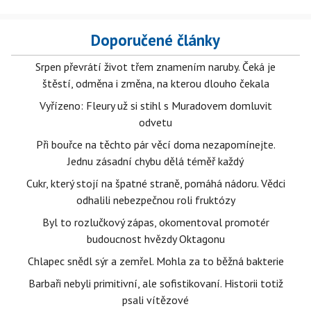
Doporučené články
Srpen převrátí život třem znamením naruby. Čeká je
štěstí, odměna i změna, na kterou dlouho čekala
Vyřízeno: Fleury už si stihl s Muradovem domluvit
odvetu
Při bouřce na těchto pár věcí doma nezapomínejte.
Jednu zásadní chybu dělá téměř každý
Cukr, který stojí na špatné straně, pomáhá nádoru. Vědci
odhalili nebezpečnou roli fruktózy
Byl to rozlučkový zápas, okomentoval promotér
budoucnost hvězdy Oktagonu
Chlapec snědl sýr a zemřel. Mohla za to běžná bakterie
Barbaři nebyli primitivní, ale sofistikovaní. Historii totiž
psali vítězové