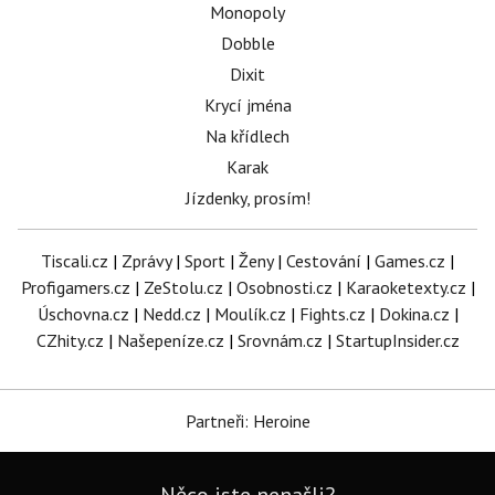
Monopoly
Dobble
Dixit
Krycí jména
Na křídlech
Karak
Jízdenky, prosím!
Tiscali.cz
|
Zprávy
|
Sport
|
Ženy
|
Cestování
|
Games.cz
|
Profigamers.cz
|
ZeStolu.cz
|
Osobnosti.cz
|
Karaoketexty.cz
|
Úschovna.cz
|
Nedd.cz
|
Moulík.cz
|
Fights.cz
|
Dokina.cz
|
CZhity.cz
|
Našepeníze.cz
|
Srovnám.cz
|
StartupInsider.cz
Partneři: Heroine