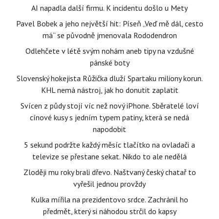
AI napadla další firmu. K incidentu došlo u Mety
Pavel Bobek a jeho největší hit: Píseň „Veď mě dál, cesto
má“ se původně jmenovala Rododendron
Odlehčete v létě svým nohám aneb tipy na vzdušné
pánské boty
Slovenský hokejista Růžička dluží Spartaku miliony korun.
KHL nemá nástroj, jak ho donutit zaplatit
Svícen z půdy stojí víc než nový iPhone. Sběratelé loví
cínové kusy s jedním typem patiny, která se nedá
napodobit
5 sekund podržte každý měsíc tlačítko na ovladači a
televize se přestane sekat. Nikdo to ale nedělá
Zloději mu roky brali dřevo. Naštvaný český chatař to
vyřešil jednou provždy
Kulka mířila na prezidentovo srdce. Zachránil ho
předmět, který si náhodou strčil do kapsy