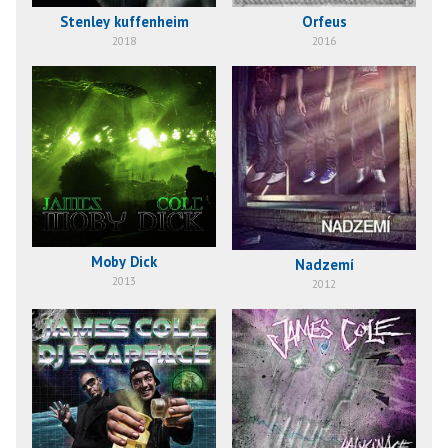
Stenley kuffenheim
Orfeus
2018
2016
Moby Dick
Nadzemí
2013
2012