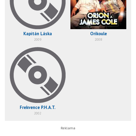
Kapitán Láska
Orikoule
2009
2008
Frekvence P.H.A.T.
2002