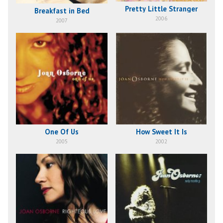
Pretty Little Stranger
Breakfast in Bed
2006
2007
One Of Us
How Sweet It Is
2005
2002