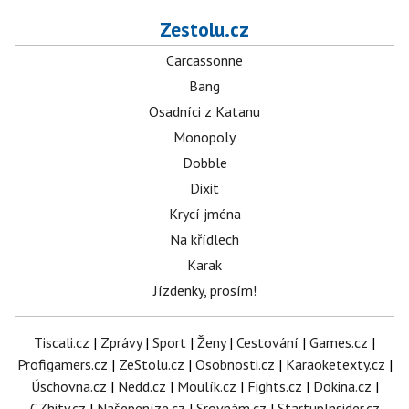
Zestolu.cz
Carcassonne
Bang
Osadníci z Katanu
Monopoly
Dobble
Dixit
Krycí jména
Na křídlech
Karak
Jízdenky, prosím!
Tiscali.cz
|
Zprávy
|
Sport
|
Ženy
|
Cestování
|
Games.cz
|
Profigamers.cz
|
ZeStolu.cz
|
Osobnosti.cz
|
Karaoketexty.cz
|
Úschovna.cz
|
Nedd.cz
|
Moulík.cz
|
Fights.cz
|
Dokina.cz
|
CZhity.cz
|
Našepeníze.cz
|
Srovnám.cz
|
StartupInsider.cz