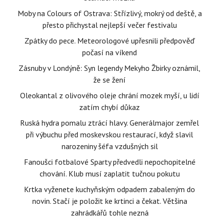
Moby na Colours of Ostrava: Střízlivý, mokrý od deště, a
přesto přichystal nejlepší večer festivalu
Zpátky do pece. Meteorologové upřesnili předpověď
počasí na víkend
Zásnuby v Londýně: Syn legendy Mekyho Žbirky oznámil,
že se žení
Oleokantal z olivového oleje chrání mozek myší, u lidí
zatím chybí důkaz
Ruská hydra pomalu ztrácí hlavy. Generálmajor zemřel
při výbuchu před moskevskou restaurací, když slavil
narozeniny šéfa vzdušných sil
Fanoušci fotbalové Sparty předvedli nepochopitelné
chování. Klub musí zaplatit tučnou pokutu
Krtka vyženete kuchyňským odpadem zabaleným do
novin. Stačí je položit ke krtinci a čekat. Většina
zahrádkářů tohle nezná