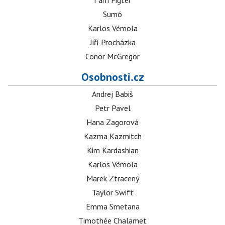
I am Figter
Sumó
Karlos Vémola
Jiří Procházka
Conor McGregor
Osobnosti.cz
Andrej Babiš
Petr Pavel
Hana Zagorová
Kazma Kazmitch
Kim Kardashian
Karlos Vémola
Marek Ztracený
Taylor Swift
Emma Smetana
Timothée Chalamet