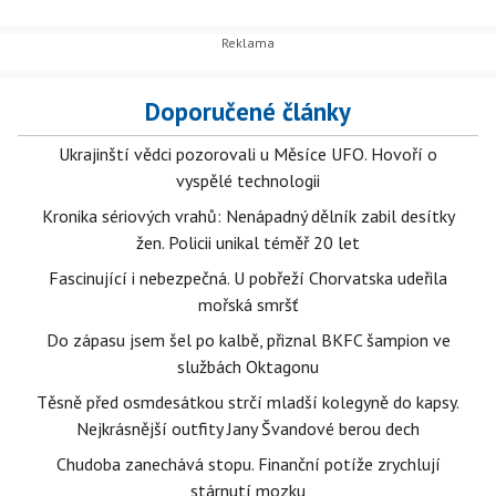
Doporučené články
Ukrajinští vědci pozorovali u Měsíce UFO. Hovoří o
vyspělé technologii
Kronika sériových vrahů: Nenápadný dělník zabil desítky
žen. Policii unikal téměř 20 let
Fascinující i nebezpečná. U pobřeží Chorvatska udeřila
mořská smršť
Do zápasu jsem šel po kalbě, přiznal BKFC šampion ve
službách Oktagonu
Těsně před osmdesátkou strčí mladší kolegyně do kapsy.
Nejkrásnější outfity Jany Švandové berou dech
Chudoba zanechává stopu. Finanční potíže zrychlují
stárnutí mozku