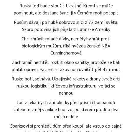
Ruská loď bude sloužit Ukrajině. Kreml se může
pominout, ale dostane šanci ji v Černém moři potopit
Rusům dávají po hubě dobrovolníci z 72 zemí světa.
Skoro polovina jich přijela z Latinské Ameriky
Chci chránit mladé dívky, neměly by hrát proti
biologickým mužům, říká hvězda ženské NBA
Cunninghamová
Záchranáři nechtěli rozbít okno sanitky, protože se báli
platit opravu. Pacient s rakovinou uvnitř trpěl 45 minut
Rusko hoří, selhává. Ukrajinské rakety a drony tvrdě drtí
ruskou logistiku i klíčovou infrastrukturu, vojáci se
nehnou
Jód z lékárny chrání okurky před plísní i houbami. S
chlebem z něj vznikne hnojivo, po kterém plodí o dva
měsíce déle
Sparksovi si prohlédli dům před koupí, ale vstup do tajné