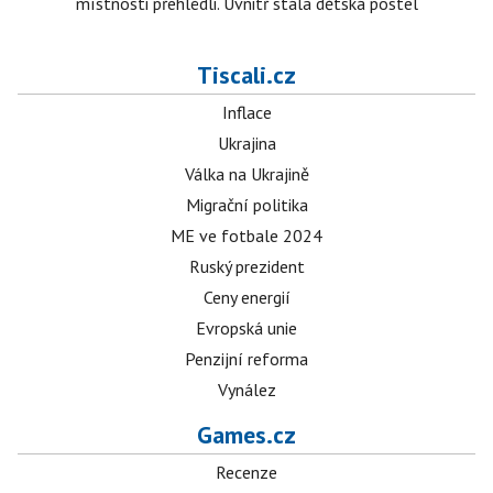
místnosti přehlédli. Uvnitř stála dětská postel
Tiscali.cz
Inflace
Ukrajina
Válka na Ukrajině
Migrační politika
ME ve fotbale 2024
Ruský prezident
Ceny energií
Evropská unie
Penzijní reforma
Vynález
Games.cz
Recenze