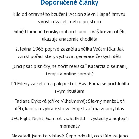
Doporučené články
Klid od otravného bzučení: Action zlevnil lapač hmyzu,
vyčistí dvacet metrů prostoru
Silně tlumené tenisky mohou tlumit i váš krevní oběh,
ukazuje anatomie chodidla
2. ledna 1965 poprvé zazněla znělka Večerníčku: Jak
vznikl pořad, který vychoval generace českých dětí
„Chci psát písničky, ne točit reelska.“ Katarzia o selhání,
terapii a online samotě
Tři Edeny za sebou a pak postel: Ewa Farna se pochlubila
svým rituálem
Tatiana Dyková (dříve Vilhelmová): Slavný manžel, tři
děti, kariéra i výhra v show Tvoje tvář má známý hlas
UFC Fight Night: Gamrot vs. Salkilld – výsledky a nejlepší
momenty
Nezvládl jsem to v hlavě. Čepo odhalil, co stálo za jeho