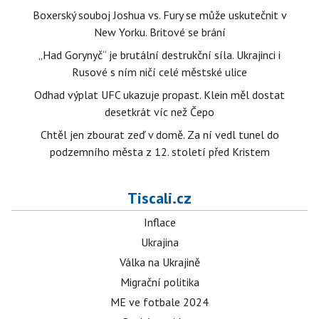
Boxerský souboj Joshua vs. Fury se může uskutečnit v
New Yorku. Britové se brání
„Had Gorynyč“ je brutální destrukční síla. Ukrajinci i
Rusové s ním ničí celé městské ulice
Odhad výplat UFC ukazuje propast. Klein měl dostat
desetkrát víc než Čepo
Chtěl jen zbourat zeď v domě. Za ní vedl tunel do
podzemního města z 12. století před Kristem
Tiscali.cz
Inflace
Ukrajina
Válka na Ukrajině
Migrační politika
ME ve fotbale 2024