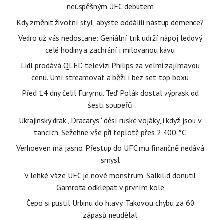
neúspěšným UFC debutem
Kdy změnit životní styl, abyste oddálili nástup demence?
Vedro už vás nedostane: Geniální trik udrží nápoj ledový
celé hodiny a zachrání i milovanou kávu
Lidl prodává QLED televizi Philips za velmi zajímavou
cenu. Umí streamovat a běží i bez set-top boxu
Před 14 dny čelil Furymu. Teď Polák dostal výprask od
šesti soupeřů
Ukrajinský drak „Dracarys“ děsí ruské vojáky, i když jsou v
tancích. Sežehne vše při teplotě přes 2 400 °C
Verhoeven má jasno. Přestup do UFC mu finančně nedává
smysl
V lehké váze UFC je nové monstrum. Salkilld donutil
Gamrota odklepat v prvním kole
Čepo si pustil Urbinu do hlavy. Takovou chybu za 60
zápasů neudělal