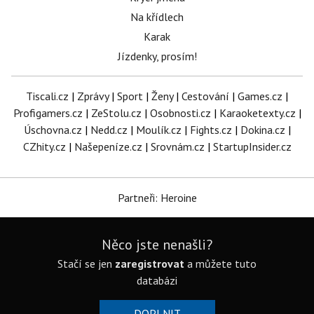
Na křídlech
Karak
Jízdenky, prosím!
Tiscali.cz
|
Zprávy
|
Sport
|
Ženy
|
Cestování
|
Games.cz
|
Profigamers.cz
|
ZeStolu.cz
|
Osobnosti.cz
|
Karaoketexty.cz
|
Úschovna.cz
|
Nedd.cz
|
Moulík.cz
|
Fights.cz
|
Dokina.cz
|
CZhity.cz
|
Našepeníze.cz
|
Srovnám.cz
|
StartupInsider.cz
Partneři: Heroine
Něco jste nenašli?
Stačí se jen
zaregistrovat
a můžete tuto
databázi
DOPLNIT