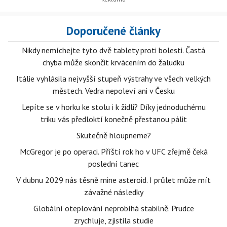
Doporučené články
Nikdy nemíchejte tyto dvě tablety proti bolesti. Častá
chyba může skončit krvácením do žaludku
Itálie vyhlásila nejvyšší stupeň výstrahy ve všech velkých
městech. Vedra nepoleví ani v Česku
Lepíte se v horku ke stolu i k židli? Díky jednoduchému
triku vás předloktí konečně přestanou pálit
Skutečně hloupneme?
McGregor je po operaci. Příští rok ho v UFC zřejmě čeká
poslední tanec
V dubnu 2029 nás těsně mine asteroid. I průlet může mít
závažné následky
Globální oteplování neprobíhá stabilně. Prudce
zrychluje, zjistila studie