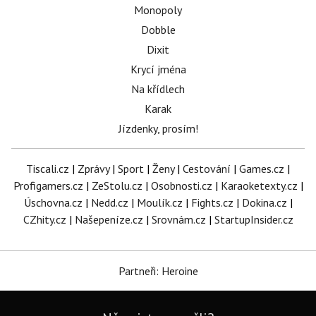
Monopoly
Dobble
Dixit
Krycí jména
Na křídlech
Karak
Jízdenky, prosím!
Tiscali.cz
|
Zprávy
|
Sport
|
Ženy
|
Cestování
|
Games.cz
|
Profigamers.cz
|
ZeStolu.cz
|
Osobnosti.cz
|
Karaoketexty.cz
|
Úschovna.cz
|
Nedd.cz
|
Moulík.cz
|
Fights.cz
|
Dokina.cz
|
CZhity.cz
|
Našepeníze.cz
|
Srovnám.cz
|
StartupInsider.cz
Partneři: Heroine