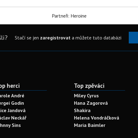
Partneři: Heroine
li?
Stačí se jen
zaregistrovat
a můžete tuto databázi
op herci
Top zpěváci
arole André
Miley Cyrus
ergei Godin
Hana Zagorová
lice Jandová
Shakira
áclav Neckář
Helena Vondráčková
ohnny Sins
Maria Baimler