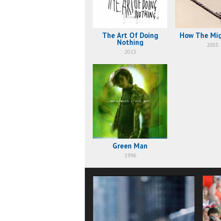
The Art Of Doing
How The Mig
Nothing
2005
2013
Green Man
1996