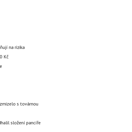
ují na rizika
00 Kč
ce
é zmizelo s továrnou
alil složení pancíře