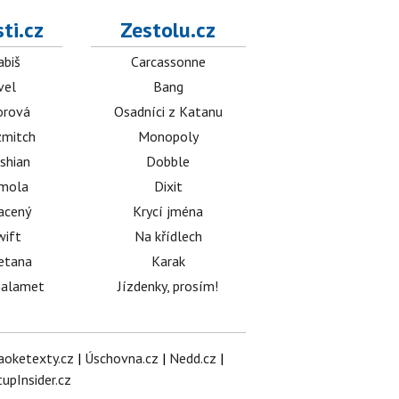
ti.cz
Zestolu.cz
abiš
Carcassonne
vel
Bang
orová
Osadníci z Katanu
mitch
Monopoly
shian
Dobble
émola
Dixit
acený
Krycí jména
wift
Na křídlech
etana
Karak
halamet
Jízdenky, prosím!
aoketexty.cz
|
Úschovna.cz
|
Nedd.cz
|
tupInsider.cz