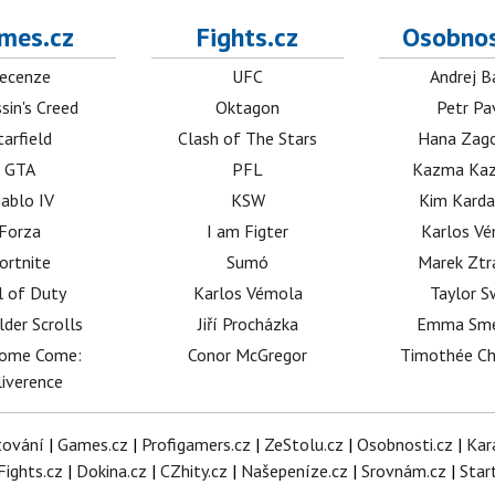
mes.cz
Fights.cz
Osobnos
ecenze
UFC
Andrej B
sin's Creed
Oktagon
Petr Pa
tarfield
Clash of The Stars
Hana Zag
GTA
PFL
Kazma Kaz
iablo IV
KSW
Kim Karda
Forza
I am Figter
Karlos V
ortnite
Sumó
Marek Ztr
l of Duty
Karlos Vémola
Taylor S
lder Scrolls
Jiří Procházka
Emma Sm
dome Come:
Conor McGregor
Timothée C
iverence
tování
|
Games.cz
|
Profigamers.cz
|
ZeStolu.cz
|
Osobnosti.cz
|
Kar
Fights.cz
|
Dokina.cz
|
CZhity.cz
|
Našepeníze.cz
|
Srovnám.cz
|
Star