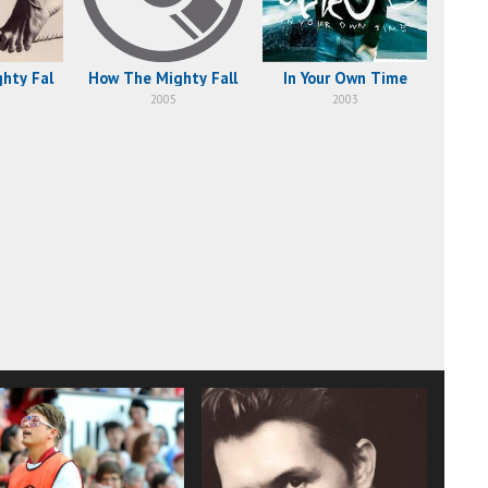
hty Fal
How The Mighty Fall
In Your Own Time
2005
2003