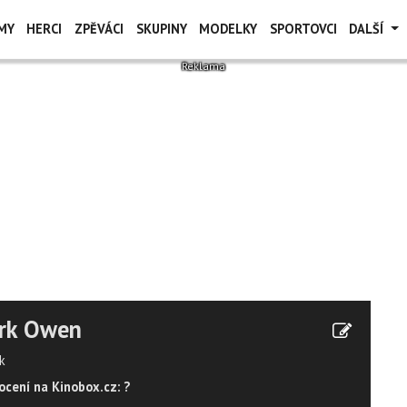
MY
HERCI
ZPĚVÁCI
SKUPINY
MODELKY
SPORTOVCI
DALŠÍ
rk Owen
k
cení na Kinobox.cz: ?