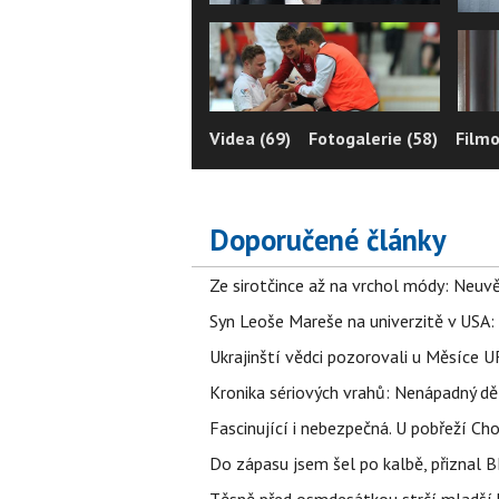
Videa (69)
Fotogalerie (58)
Filmo
Doporučené články
Ze sirotčince až na vrchol módy: Neuvě
Syn Leoše Mareše na univerzitě v USA: 
Ukrajinští vědci pozorovali u Měsíce U
Kronika sériových vrahů: Nenápadný děln
Fascinující i nebezpečná. U pobřeží Ch
Do zápasu jsem šel po kalbě, přiznal