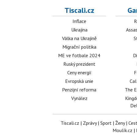
Tiscali.cz
Ga
Inflace
R
Ukrajina
Assas
Válka na Ukrajině
S
Migrační politika
ME ve fotbale 2024
D
Ruský prezident
Ceny energií
F
Evropská unie
Cal
Penzijní reforma
The E
Vynález
King
Del
Tiscali.cz
|
Zprávy
|
Sport
|
Ženy
|
Ces
Moulík.cz
|