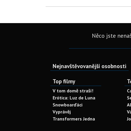
Něco jste nenaš
Nejnavštěvovanější osobnosti
Top filmy
T
V tom domě straší!
C
Erótica: Luz de Luna
S
Snowboarďáci
A
Vyprávěj
V
Transformers Jedna
J