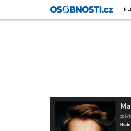
FIL
Ma
zpěvá
Hodno