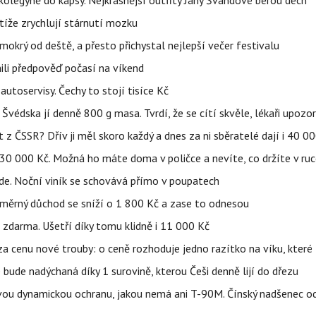
olegyně do kapsy. Nejkrásnější outfity Jany Švandové berou dech
íže zrychlují stárnutí mozku
mokrý od deště, a přesto přichystal nejlepší večer festivalu
ili předpověď počasí na víkend
 autoservisy. Čechy to stojí tisíce Kč
Švédska jí denně 800 g masa. Tvrdí, že se cítí skvěle, lékaři upozorň
 ČSSR? Dřív ji měl skoro každý a dnes za ni sběratelé dají i 40 0
 30 000 Kč. Možná ho máte doma v poličce a nevíte, co držíte v ru
ikde. Noční viník se schovává přímo v poupatech
ůměrný důchod se sníží o 1 800 Kč a zase to odnesou
zdarma. Ušetří díky tomu klidně i 11 000 Kč
za cenu nové trouby: o ceně rozhoduje jedno razítko na víku, kter
bude nadýchaná díky 1 surovině, kterou Češi denně lijí do dřezu
ou dynamickou ochranu, jakou nemá ani T-90M. Čínský nadšenec odh