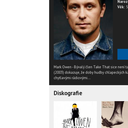
Naroz
Věk:
5
Mark Owen - Bývalý člen Take That sice není 
(2003) dokazuje, že doby hudby chlapeckých ka
chytlavými rádiovými...
Diskografie