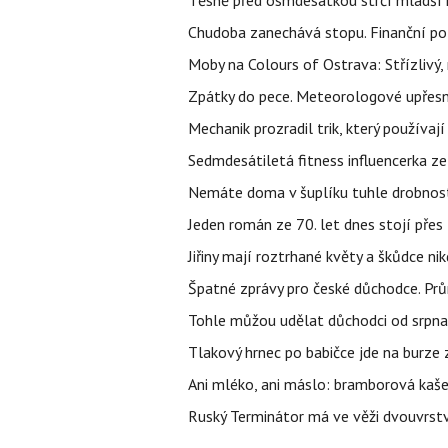
Těsně před osmdesátkou strčí mladší k
Chudoba zanechává stopu. Finanční pot
Moby na Colours of Ostrava: Střízlivý, 
Zpátky do pece. Meteorologové upřesn
Mechanik prozradil trik, který používají
Sedmdesátiletá fitness influencerka ze 
Nemáte doma v šuplíku tuhle drobnost z
Jeden román ze 70. let dnes stojí přes
Jiřiny mají roztrhané květy a škůdce n
Špatné zprávy pro české důchodce. Pr
Tohle můžou udělat důchodci od srpna 
Tlakový hrnec po babičce jde na burze 
Ani mléko, ani máslo: bramborová kaše 
Ruský Terminátor má ve věži dvouvrstv