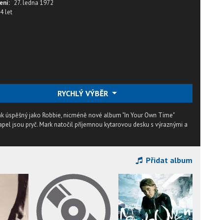
ení:
27. ledna 1972
4 let
RYCHLÝ VÝBĚR
tak úspěšný jako Robbie, nicméně nové album "In Your Own Time"
pel jsou pryč. Mark natočil příjemnou kytarovou desku s výraznými a
Přidat album