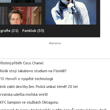
grafie (21)
Fanklub (35)
řitelný příběh Coco Chanel
Kolik stojí Jakubovo studium na Floridě?
FO. Hovoří o vyspělé technologii
ík zabil desítky žen. Policii unikal téměř 20 let
orvatska udeřila mořská smršť
 BKFC šampion ve službách Oktagonu