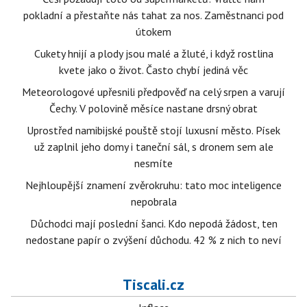
pokladní a přestaňte nás tahat za nos. Zaměstnanci pod
útokem
Cukety hnijí a plody jsou malé a žluté, i když rostlina
kvete jako o život. Často chybí jediná věc
Meteorologové upřesnili předpověď na celý srpen a varují
Čechy. V polovině měsíce nastane drsný obrat
Uprostřed namibijské pouště stojí luxusní město. Písek
už zaplnil jeho domy i taneční sál, s dronem sem ale
nesmíte
Nejhloupější znamení zvěrokruhu: tato moc inteligence
nepobrala
Důchodci mají poslední šanci. Kdo nepodá žádost, ten
nedostane papír o zvýšení důchodu. 42 % z nich to neví
Tiscali.cz