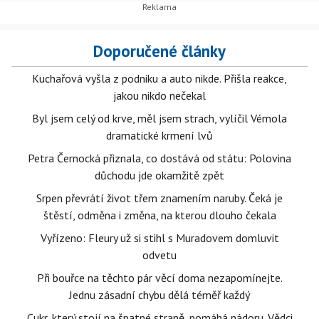
Doporučené články
Kuchařová vyšla z podniku a auto nikde. Přišla reakce,
jakou nikdo nečekal
Byl jsem celý od krve, měl jsem strach, vylíčil Vémola
dramatické krmení lvů
Petra Černocká přiznala, co dostává od státu: Polovina
důchodu jde okamžitě zpět
Srpen převrátí život třem znamením naruby. Čeká je
štěstí, odměna i změna, na kterou dlouho čekala
Vyřízeno: Fleury už si stihl s Muradovem domluvit
odvetu
Při bouřce na těchto pár věcí doma nezapomínejte.
Jednu zásadní chybu dělá téměř každý
Cukr, který stojí na špatné straně, pomáhá nádoru. Vědci