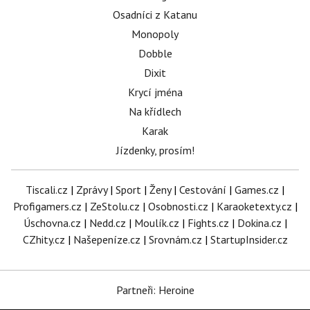
Osadníci z Katanu
Monopoly
Dobble
Dixit
Krycí jména
Na křídlech
Karak
Jízdenky, prosím!
Tiscali.cz
|
Zprávy
|
Sport
|
Ženy
|
Cestování
|
Games.cz
|
Profigamers.cz
|
ZeStolu.cz
|
Osobnosti.cz
|
Karaoketexty.cz
|
Úschovna.cz
|
Nedd.cz
|
Moulík.cz
|
Fights.cz
|
Dokina.cz
|
CZhity.cz
|
Našepeníze.cz
|
Srovnám.cz
|
StartupInsider.cz
Partneři: Heroine