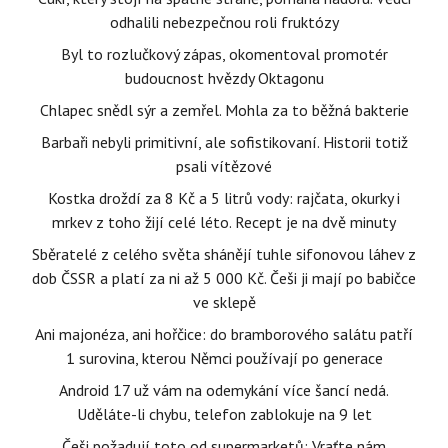
odhalili nebezpečnou roli fruktózy
Byl to rozlučkový zápas, okomentoval promotér
budoucnost hvězdy Oktagonu
Chlapec snědl sýr a zemřel. Mohla za to běžná bakterie
Barbaři nebyli primitivní, ale sofistikovaní. Historii totiž
psali vítězové
Kostka droždí za 8 Kč a 5 litrů vody: rajčata, okurky i
mrkev z toho žijí celé léto. Recept je na dvě minuty
Sběratelé z celého světa shánějí tuhle sifonovou láhev z
dob ČSSR a platí za ni až 5 000 Kč. Češi ji mají po babičce
ve sklepě
Ani majonéza, ani hořčice: do bramborového salátu patří
1 surovina, kterou Němci používají po generace
Android 17 už vám na odemykání více šancí nedá.
Uděláte-li chybu, telefon zablokuje na 9 let
Češi požadují toto od supermarketů: Vraťte nám