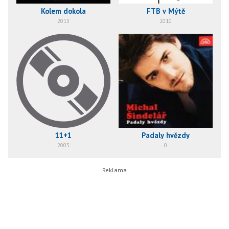
Kolem dokola
FTB v Mýtě
2013
2010
11+1
Padaly hvězdy
2003
0