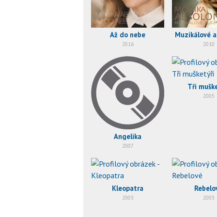
Až do nebe
Muzikálové 
2016
2010
Tři muške
2005
Angelika
2007
Kleopatra
Rebelo
2003
2003