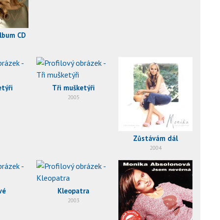
album CD
týři
Tři mušketýři
2005
Zůstávám dál
2004
vé
Kleopatra
2003