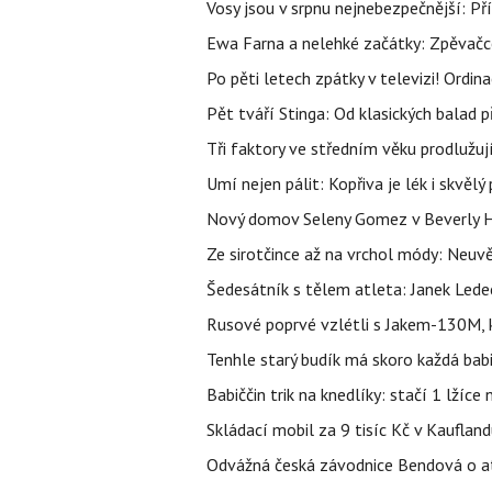
Vosy jsou v srpnu nejnebezpečnější: Pří
Ewa Farna a nelehké začátky: Zpěvačce,
Po pěti letech zpátky v televizi! Ordin
Pět tváří Stinga: Od klasických balad
Tři faktory ve středním věku prodlužuj
Umí nejen pálit: Kopřiva je lék i skvěl
Nový domov Seleny Gomez v Beverly Hill
Ze sirotčince až na vrchol módy: Neuvě
Šedesátník s tělem atleta: Janek Ledec
Rusové poprvé vzlétli s Jakem-130M, k
Tenhle starý budík má skoro každá bab
Babiččin trik na knedlíky: stačí 1 lžíce
Skládací mobil za 9 tisíc Kč v Kaufland
Odvážná česká závodnice Bendová o at