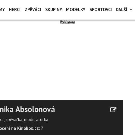
MY
HERCI
ZPĚVÁCI
SKUPINY
MODELKY
SPORTOVCI
DALŠÍ
nika Absolonová
ka, zpěvačka, moderátorka
cení na Kinobox.cz: ?