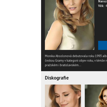
Naroz
Věk:
4
Monika Absolonová debutovala roku 1993 albe
českou Gramy v kategorii objev roku, v témže r
pražském i bratislavském...
Diskografie