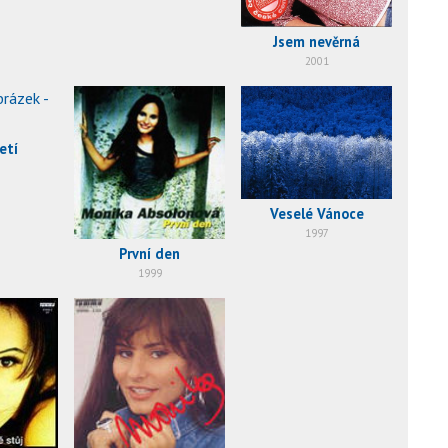
Jsem nevěrná
2001
etí
Veselé Vánoce
1997
První den
1999