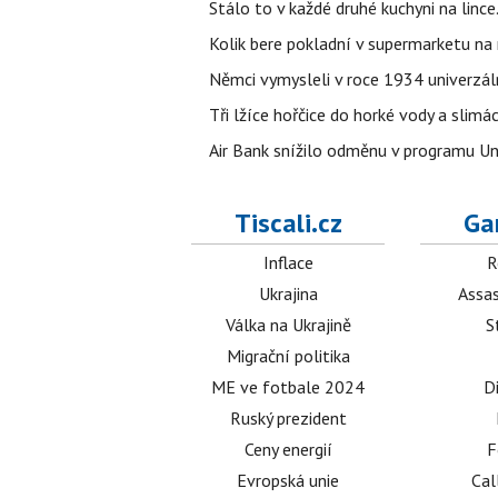
Stálo to v každé druhé kuchyni na linc
Kolik bere pokladní v supermarketu na
Němci vymysleli v roce 1934 univerzální
Tři lžíce hořčice do horké vody a slimá
Air Bank snížilo odměnu v programu Un
Tiscali.cz
Ga
Inflace
R
Ukrajina
Assas
Válka na Ukrajině
S
Migrační politika
ME ve fotbale 2024
D
Ruský prezident
Ceny energií
F
Evropská unie
Cal