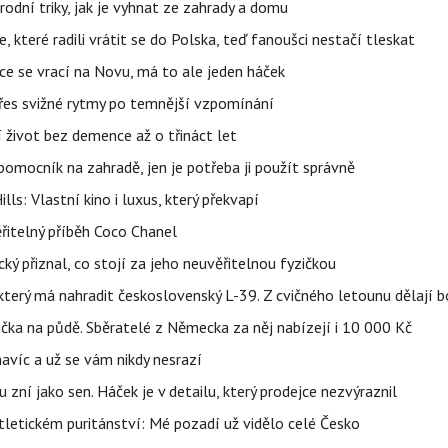
rodní triky, jak je vyhnat ze zahrady a domu
 které radili vrátit se do Polska, teď fanoušci nestačí tleskat
ace se vrací na Novu, má to ale jeden háček
 přes svižné rytmy po temnější vzpomínání
í život bez demence až o třináct let
ý pomocník na zahradě, jen je potřeba ji použít správně
s: Vlastní kino i luxus, který překvapí
řitelný příběh Coco Chanel
ký přiznal, co stojí za jeho neuvěřitelnou fyzičkou
terý má nahradit československý L-39. Z cvičného letounu dělají b
ička na půdě. Sběratelé z Německa za něj nabízejí i 10 000 Kč
 navíc a už se vám nikdy nesrazí
u zní jako sen. Háček je v detailu, který prodejce nezvýraznil
letickém puritánství: Mé pozadí už vidělo celé Česko