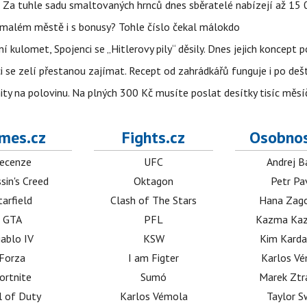
e. Za tuhle sadu smaltovaných hrnců dnes sběratelé nabízejí až 15
 malém městě i s bonusy? Tohle číslo čekal málokdo
 kulomet, Spojenci se „Hitlerovy pily“ děsily. Dnes jejich koncept 
ci se zelí přestanou zajímat. Recept od zahrádkářů funguje i po dešt
ity na polovinu. Na plných 300 Kč musíte poslat desítky tisíc měsí
mes.cz
Fights.cz
Osobnos
ecenze
UFC
Andrej B
sin's Creed
Oktagon
Petr Pa
tarfield
Clash of The Stars
Hana Zag
GTA
PFL
Kazma Kaz
iablo IV
KSW
Kim Karda
Forza
I am Figter
Karlos V
ortnite
Sumó
Marek Ztr
l of Duty
Karlos Vémola
Taylor S