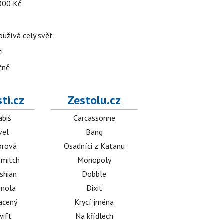
 000 Kč
používá celý svět
i
čně
ti.cz
Zestolu.cz
abiš
Carcassonne
vel
Bang
orová
Osadníci z Katanu
mitch
Monopoly
shian
Dobble
émola
Dixit
acený
Krycí jména
wift
Na křídlech