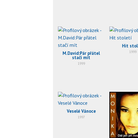
Hit stol
1999
M.David:Pár přátel
stačí mít
1999
Veselé Vánoce
1997