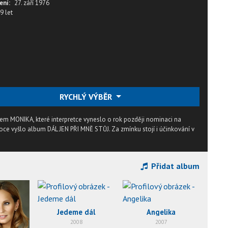
ení:
27. září 1976
9 let
RYCHLÝ VÝBĚR
m MONIKA, které interpretce vyneslo o rok později nominaci na
oce vyšlo album DÁL JEN PŘI MNĚ STŮJ. Za zmínku stojí i účinkování v
Přidat album
Jedeme dál
Angelika
2008
2007