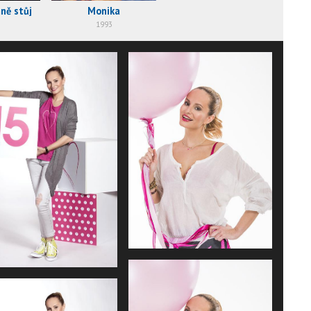
mně stůj
Monika
1993