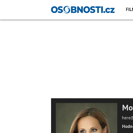
FIL
Mo
hereč
Hodno