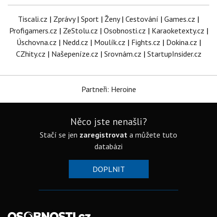
Tiscali.cz
|
Zprávy
|
Sport
|
Ženy
|
Cestování
|
Games.cz
|
Profigamers.cz
|
ZeStolu.cz
|
Osobnosti.cz
|
Karaoketexty.cz
|
Úschovna.cz
|
Nedd.cz
|
Moulík.cz
|
Fights.cz
|
Dokina.cz
|
CZhity.cz
|
Našepeníze.cz
|
Srovnám.cz
|
StartupInsider.cz
Partneři: Heroine
Něco jste nenašli?
Stačí se jen
zaregistrovat
a můžete tuto
databázi
DOPLNIT