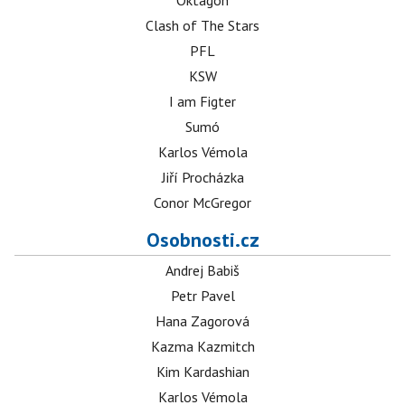
Oktagon
Clash of The Stars
PFL
KSW
I am Figter
Sumó
Karlos Vémola
Jiří Procházka
Conor McGregor
Osobnosti.cz
Andrej Babiš
Petr Pavel
Hana Zagorová
Kazma Kazmitch
Kim Kardashian
Karlos Vémola