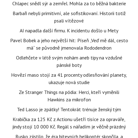
Chlapec snědl sýr a zemřel. Mohla za to běžná bakterie
Barbaři nebyli primitivní, ale sofistikovaní. Historii totiž
psali vítězové
AI napadla další firmu. K incidentu došlo u Mety
Pavel Bobek a jeho největší hit: Píseň „Veď mě dál, cesto
má“ se původně jmenovala Rododendron
Odlehčete v létě svým nohám aneb tipy na vzdušné
pánské boty
Hovězí maso stojí za 41 procenty odlesňování planety,
ukazuje nová studie
Ze Stranger Things na pódia: Herci, kteří vyměnili
Hawkins za mikrofon
Ted Lasso je zpátky! Tentokrát trénuje ženský tým
Krabička za 125 Kč z Actionu ušetří tisíce za opraváře,
jindy stojí 10 000 Kč. Regál s nářadím je věčně prázdný
Rusko zjistilo, že éra bitevních helikoptér skončila, a