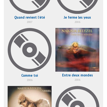
Quand revient l'été
Je ferme les yeux
2007
2006
Entre deux mondes
Comme toi
2006
2006