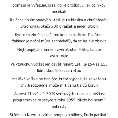
pomalu je vyřazuje. Ukrajinci je proškolili, jak to nikdy
nečekali
Rajčata do limonády? V Itálii je to klasika a chuť předčí i
citrónovku. Stačí 500 g rajčat a jeden citrón
Kvete i v zimě a stačí mu kousek kořínku. Ptačinec
žabinec je noční můra zahrádkářů, dá se ho ale zbavit
Nejhloupější znamení zvěrokruhu: 4 hlupáci dle
astrologie
Ve vzduchu vydržel jen devět minut. Let Tu-154 se 115
lidmi skončil katastrofou
Maličká knížka po babičce, která vypadá, že se každou
chvíli rozpadne, může mít cenu tisíců korun
„Azbest IT světa“: 70 % světových transakcí běží na
programovacím jazyce z roku 1959. Nikdo ho neumí
nahradit
Střelba u Kremlu kvůli e-shopu za biliony, Putin panikaří.