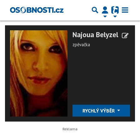
Najoua Belyzel
zpěvačka
RYCHLÝ VÝBĚR