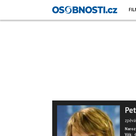
FIL
Pet
zpěvá
Naroz
Věk:
4