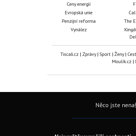
Ceny energií
F
Evropská unie
Cal
Penzijní reforma
The E
Vynález
King
Del
Tiscali.cz
|
Zprávy
|
Sport
|
Ženy
|
Ces
Moulík.cz
|
Něco jste nenaš