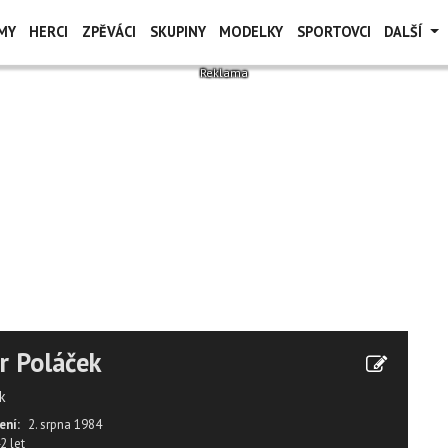
MY
HERCI
ZPĚVÁCI
SKUPINY
MODELKY
SPORTOVCI
DALŠÍ
r Poláček
k
ení:
2. srpna 1984
2 let