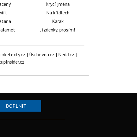
acený
Krycí jména
wift
Na křídlech
etana
Karak
halamet
Jízdenky, prosím!
aoketexty.cz
|
Úschovna.cz
|
Nedd.cz
|
tupInsider.cz
DOPLNIT