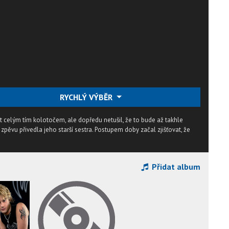
RYCHLÝ VÝBĚR
ojít celým tím kolotočem, ale dopředu netušil, že to bude až takhle
 zpěvu přivedla jeho starší sestra. Postupem doby začal zjišťovat, že
Přidat album