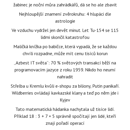
žabinec je noční můra zahrádkářů, dá se ho ale zbavit
Nejhloupější znamení zvěrokruhu: 4 hlupáci dle
astrologie
Ve vzduchu vydržel jen devět minut. Let Tu-154 se 115
lidmi skončil katastrofou
Maličká knížka po babičce, která vypadá, že se každou
chvíli rozpadne, může mít cenu tisíců korun
„Azbest IT světa“: 70 % světových transakcí běží na
programovacím jazyce z roku 1959. Nikdo ho neumí
nahradit
Střelba u Kremlu kvůli e-shopu za biliony, Putin panikaří.
Wildberries ovládají kavkazské klany a teď po něm jde i
Kyjev
Tato matematická hádanka nachytala už tisíce lidí.
Příklad 18 : 3 + 7 × 5 správně spočítají jen lidé, kteří
znají pořadí operací