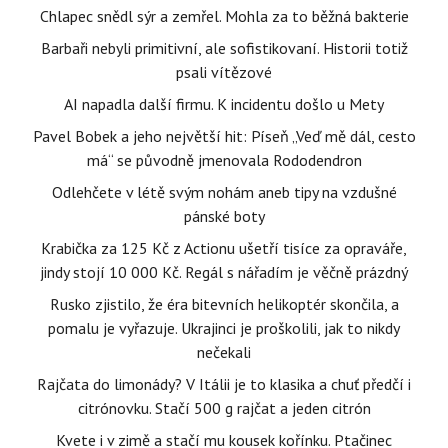
Chlapec snědl sýr a zemřel. Mohla za to běžná bakterie
Barbaři nebyli primitivní, ale sofistikovaní. Historii totiž
psali vítězové
AI napadla další firmu. K incidentu došlo u Mety
Pavel Bobek a jeho největší hit: Píseň „Veď mě dál, cesto
má“ se původně jmenovala Rododendron
Odlehčete v létě svým nohám aneb tipy na vzdušné
pánské boty
Krabička za 125 Kč z Actionu ušetří tisíce za opraváře,
jindy stojí 10 000 Kč. Regál s nářadím je věčně prázdný
Rusko zjistilo, že éra bitevních helikoptér skončila, a
pomalu je vyřazuje. Ukrajinci je proškolili, jak to nikdy
nečekali
Rajčata do limonády? V Itálii je to klasika a chuť předčí i
citrónovku. Stačí 500 g rajčat a jeden citrón
Kvete i v zimě a stačí mu kousek kořínku. Ptačinec