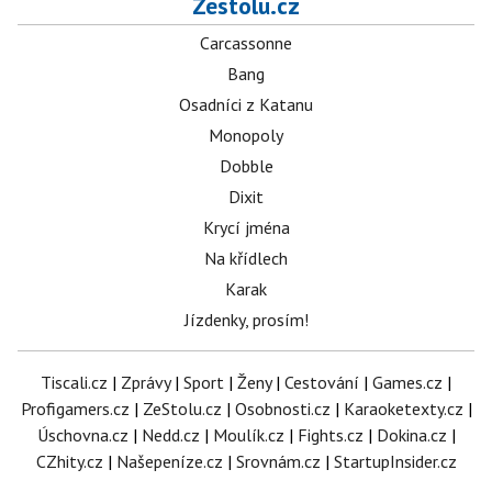
Zestolu.cz
Carcassonne
Bang
Osadníci z Katanu
Monopoly
Dobble
Dixit
Krycí jména
Na křídlech
Karak
Jízdenky, prosím!
Tiscali.cz
|
Zprávy
|
Sport
|
Ženy
|
Cestování
|
Games.cz
|
Profigamers.cz
|
ZeStolu.cz
|
Osobnosti.cz
|
Karaoketexty.cz
|
Úschovna.cz
|
Nedd.cz
|
Moulík.cz
|
Fights.cz
|
Dokina.cz
|
CZhity.cz
|
Našepeníze.cz
|
Srovnám.cz
|
StartupInsider.cz