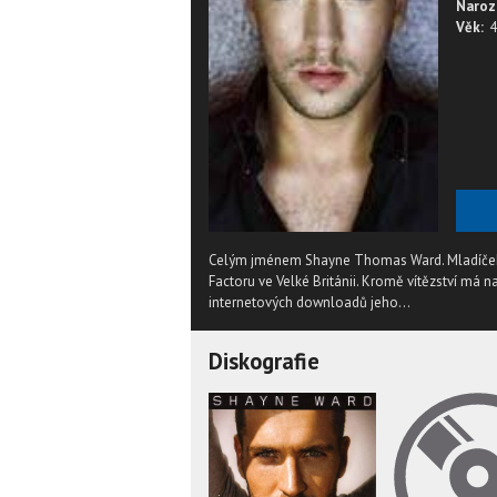
Naroz
Věk:
4
Celým jménem Shayne Thomas Ward. Mladíček S
Factoru ve Velké Británii. Kromě vítězství má 
internetových downloadů jeho...
Diskografie