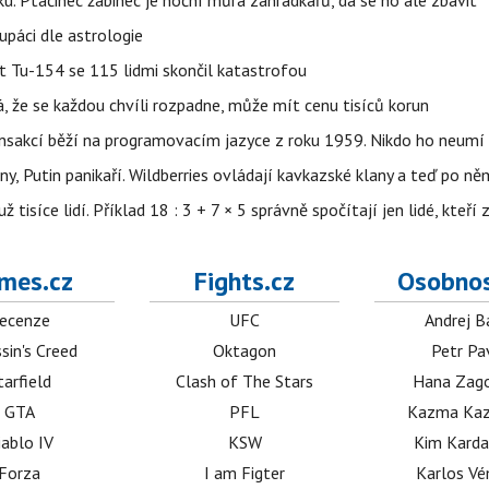
ku. Ptačinec žabinec je noční můra zahrádkářů, dá se ho ale zbavit
upáci dle astrologie
et Tu-154 se 115 lidmi skončil katastrofou
á, že se každou chvíli rozpadne, může mít cenu tisíců korun
nsakcí běží na programovacím jazyce z roku 1959. Nikdo ho neumí 
ny, Putin panikaří. Wildberries ovládají kavkazské klany a teď po něm
isíce lidí. Příklad 18 : 3 + 7 × 5 správně spočítají jen lidé, kteří 
mes.cz
Fights.cz
Osobnos
ecenze
UFC
Andrej B
sin's Creed
Oktagon
Petr Pa
tarfield
Clash of The Stars
Hana Zag
GTA
PFL
Kazma Kaz
iablo IV
KSW
Kim Karda
Forza
I am Figter
Karlos V