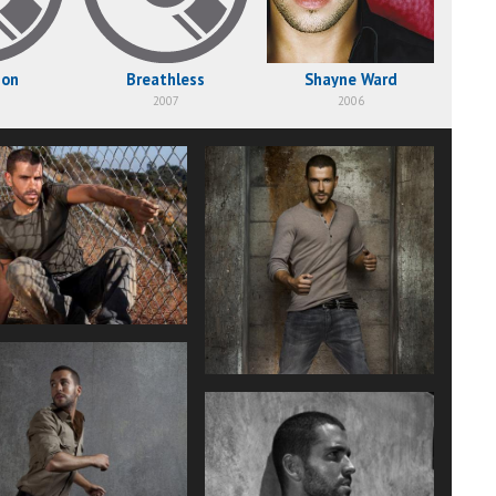
ion
Breathless
Shayne Ward
2007
2006