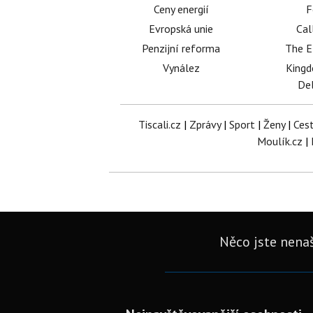
Ceny energií
F
Evropská unie
Cal
Penzijní reforma
The E
Vynález
King
Del
Tiscali.cz
|
Zprávy
|
Sport
|
Ženy
|
Ces
Moulík.cz
|
Něco jste nenaš