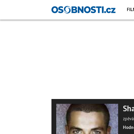
FIL
Sh
zpěvá
Hodno