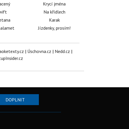
acený
Krycí jména
wift
Na křídlech
etana
Karak
halamet
Jízdenky, prosím!
aoketexty.cz
|
Úschovna.cz
|
Nedd.cz
|
tupInsider.cz
DOPLNIT