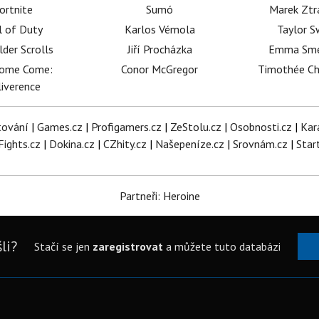
ortnite
Sumó
Marek Ztr
l of Duty
Karlos Vémola
Taylor S
lder Scrolls
Jiří Procházka
Emma Sm
dome Come:
Conor McGregor
Timothée C
iverence
tování
|
Games.cz
|
Profigamers.cz
|
ZeStolu.cz
|
Osobnosti.cz
|
Kar
Fights.cz
|
Dokina.cz
|
CZhity.cz
|
Našepeníze.cz
|
Srovnám.cz
|
Star
Partneři: Heroine
li?
Stačí se jen
zaregistrovat
a můžete tuto databázi