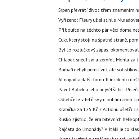
Srpen převrátí život třem znamením na
Vyřízeno: Fleury už si stihl s Murado
Při bouřce na těchto pár věcí doma ne
Cukr, který stojí na špatné straně, pom
Byl to rozlučkový zápas, okomentova
Chlapec snědl sýr a zemřel. Mohla za t
Barbaři nebyli primitivní, ale sofistikov
AI napadla další firmu. K incidentu doš
Pavel Bobek a jeho největší hit: Pís
Odlehčete v létě svým nohám aneb tip
Krabička za 125 Kč z Actionu ušetří tis
Rusko zjistilo, že éra bitevních helikopt
Rajčata do limonády? V Itálii je to klas