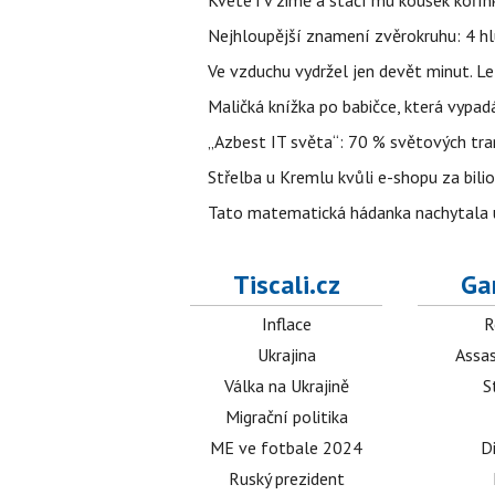
Kvete i v zimě a stačí mu kousek kořín
Nejhloupější znamení zvěrokruhu: 4 hl
Ve vzduchu vydržel jen devět minut. L
Maličká knížka po babičce, která vypad
„Azbest IT světa“: 70 % světových tra
Střelba u Kremlu kvůli e-shopu za bilio
Tato matematická hádanka nachytala už t
Tiscali.cz
Ga
Inflace
R
Ukrajina
Assas
Válka na Ukrajině
S
Migrační politika
ME ve fotbale 2024
D
Ruský prezident