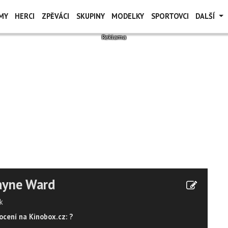
MY
HERCI
ZPĚVÁCI
SKUPINY
MODELKY
SPORTOVCI
DALŠÍ
ayne Ward
k
cení na Kinobox.cz: ?