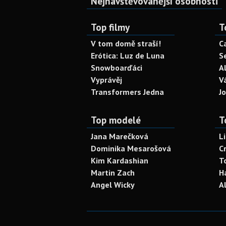
Nejnavštěvovanější osobnosti
Top filmy
T
V tom domě straší!
C
Erótica: Luz de Luna
S
Snowboarďáci
A
Vyprávěj
V
Transformers Jedna
J
Top modelé
T
Jana Marečková
L
Dominika Mesarošová
C
Kim Kardashian
T
Martin Zach
H
Angel Wicky
A