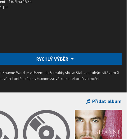
ení:
16. října 1984
1 let
RYCHLÝ VÝBĚR
hayne Ward je vítězem další reality show. Stal se druhým vítězem X
na svém kontě i zápis v Guinnessově knize rekordů za počet
Přidat album