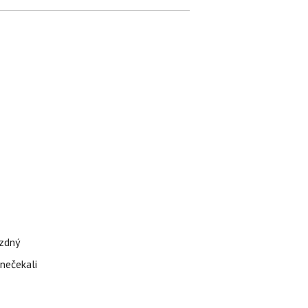
ázdný
 nečekali