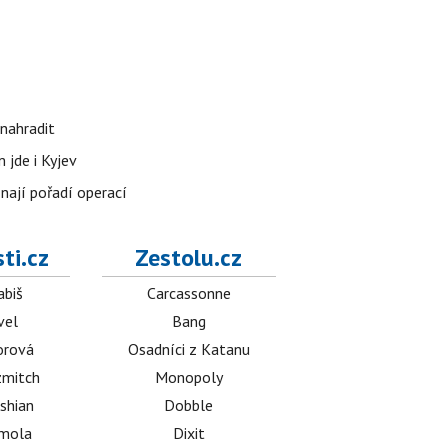
nahradit
 jde i Kyjev
znají pořadí operací
ti.cz
Zestolu.cz
abiš
Carcassonne
vel
Bang
orová
Osadníci z Katanu
mitch
Monopoly
shian
Dobble
émola
Dixit