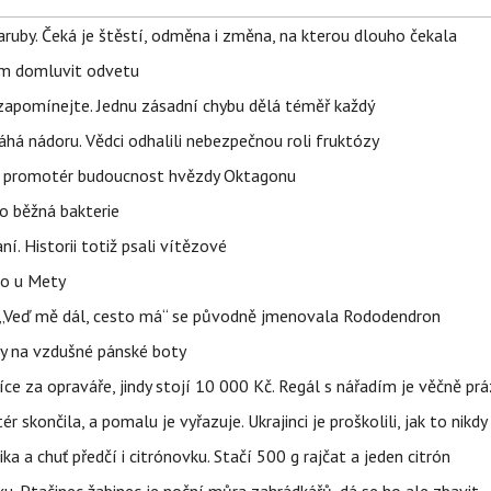
ruby. Čeká je štěstí, odměna i změna, na kterou dlouho čekala
vem domluvit odvetu
zapomínejte. Jednu zásadní chybu dělá téměř každý
áhá nádoru. Vědci odhalili nebezpečnou roli fruktózy
l promotér budoucnost hvězdy Oktagonu
o běžná bakterie
aní. Historii totiž psali vítězové
lo u Mety
eň „Veď mě dál, cesto má“ se původně jmenovala Rododendron
y na vzdušné pánské boty
íce za opraváře, jindy stojí 10 000 Kč. Regál s nářadím je věčně pr
ér skončila, a pomalu je vyřazuje. Ukrajinci je proškolili, jak to nikdy
ika a chuť předčí i citrónovku. Stačí 500 g rajčat a jeden citrón