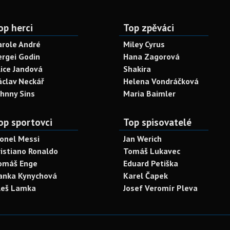
op herci
Top zpěváci
arole André
Miley Cyrus
ergei Godin
Hana Zagorová
lice Jandová
Shakira
áclav Neckář
Helena Vondráčková
ohnny Sins
Maria Baimler
op sportovci
Top spisovatelé
ionel Messi
Jan Werich
ristiano Ronaldo
Tomáš Lukavec
omáš Enge
Eduard Petiška
anka Kynychová
Karel Čapek
leš Lamka
Josef Veromír Pleva