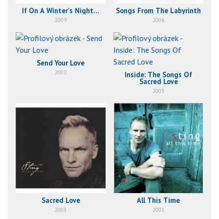
If On A Winter's Night...
Songs From The Labyrinth
2009
2006
Send Your Love
2003
Inside: The Songs Of
Sacred Love
2003
Sacred Love
All This Time
2003
2001