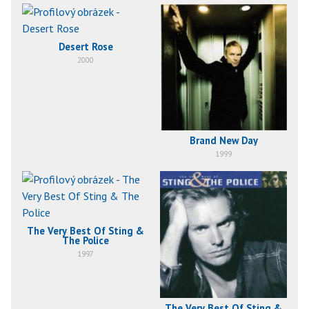
Desert Rose
2000
Brand New Day
1999
The Very Best Of Sting &
The Police
1997
The Very Best Of Sting &