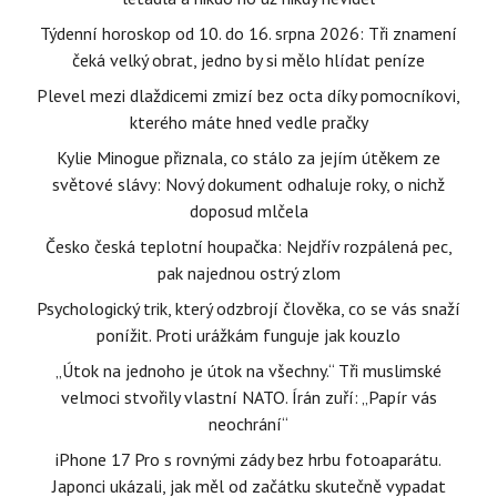
Týdenní horoskop od 10. do 16. srpna 2026: Tři znamení
čeká velký obrat, jedno by si mělo hlídat peníze
Plevel mezi dlaždicemi zmizí bez octa díky pomocníkovi,
kterého máte hned vedle pračky
Kylie Minogue přiznala, co stálo za jejím útěkem ze
světové slávy: Nový dokument odhaluje roky, o nichž
doposud mlčela
Česko česká teplotní houpačka: Nejdřív rozpálená pec,
pak najednou ostrý zlom
Psychologický trik, který odzbrojí člověka, co se vás snaží
ponížit. Proti urážkám funguje jak kouzlo
„Útok na jednoho je útok na všechny.“ Tři muslimské
velmoci stvořily vlastní NATO. Írán zuří: „Papír vás
neochrání“
iPhone 17 Pro s rovnými zády bez hrbu fotoaparátu.
Japonci ukázali, jak měl od začátku skutečně vypadat