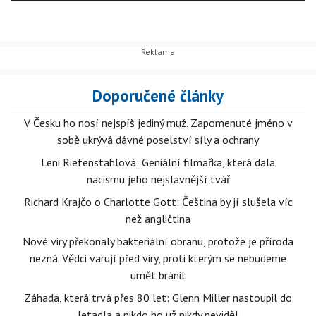
Doporučené články
V Česku ho nosí nejspíš jediný muž. Zapomenuté jméno v
sobě ukrývá dávné poselství síly a ochrany
Leni Riefenstahlová: Geniální filmařka, která dala
nacismu jeho nejslavnější tvář
Richard Krajčo o Charlotte Gott: Čeština by jí slušela víc
než angličtina
Nové viry překonaly bakteriální obranu, protože je příroda
nezná. Vědci varují před viry, proti kterým se nebudeme
umět bránit
Záhada, která trvá přes 80 let: Glenn Miller nastoupil do
letadla a nikdo ho už nikdy neviděl