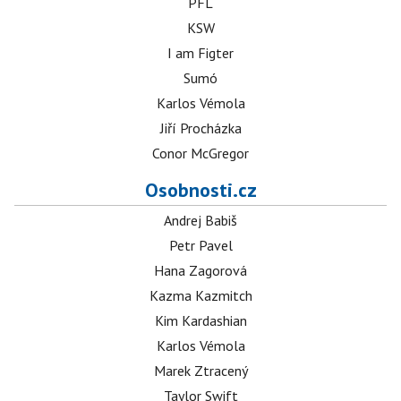
PFL
KSW
I am Figter
Sumó
Karlos Vémola
Jiří Procházka
Conor McGregor
Osobnosti.cz
Andrej Babiš
Petr Pavel
Hana Zagorová
Kazma Kazmitch
Kim Kardashian
Karlos Vémola
Marek Ztracený
Taylor Swift