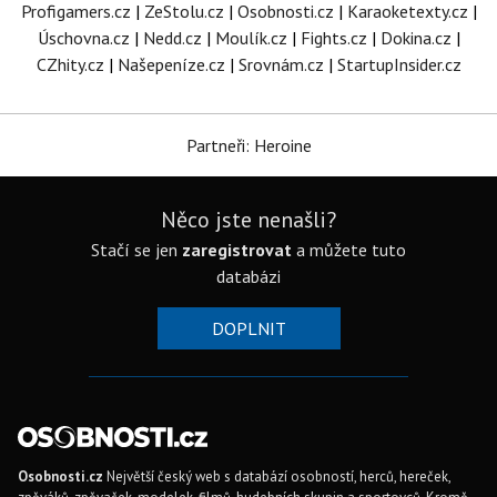
Profigamers.cz
|
ZeStolu.cz
|
Osobnosti.cz
|
Karaoketexty.cz
|
Úschovna.cz
|
Nedd.cz
|
Moulík.cz
|
Fights.cz
|
Dokina.cz
|
CZhity.cz
|
Našepeníze.cz
|
Srovnám.cz
|
StartupInsider.cz
Partneři: Heroine
Něco jste nenašli?
Stačí se jen
zaregistrovat
a můžete tuto
databázi
DOPLNIT
Osobnosti.cz
Největší český web s databází osobností, herců, hereček,