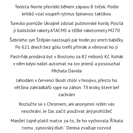
Tenista Norrie převlékl během zápasu 8 triček. Podle
kritiků vzal soupeři rytmus špinavou taktikou
Turecko pomůže Ukrajině zdolat putinovské hordy. Posílá
jí balistické rakety ATACMS a těžké raketomety M270
Šebrleho syn Štěpán nastoupil pár hodin po smrti babičky.
Po 621 dnech bez gólu trefil přímák a věnoval ho jí
Pastrňák prodává byt v Bostonu za 82 milionů Kč. Kohák
v něm kdysi našel automat na lov jelenů a poslouchal
Michala Davida
Jahodám v červenci škodí chlór v hnojivu, přesto ho
většina zahrádkářů sype na záhon. Tři kroky, které keř
zachrání
Rozlučte se s Chromem, ani anonymní režim vás
neochrání. Je čas začít používat jiný prohlížeč
Manžel tajně platil matce za to, že ho vychovala. Říkala
tomu „synovský dluh.“ Denisa zvažuje rozvod