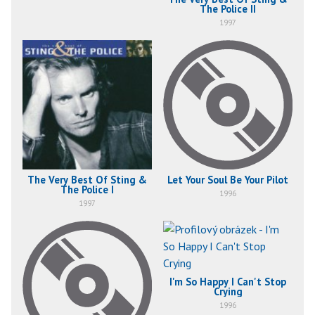
The Police II
1997
The Very Best Of Sting &
Let Your Soul Be Your Pilot
The Police I
1996
1997
I'm So Happy I Can't Stop
Crying
1996