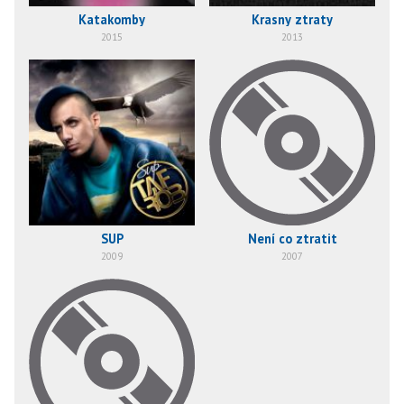
Katakomby
Krasny ztraty
2015
2013
SUP
Není co ztratit
2009
2007