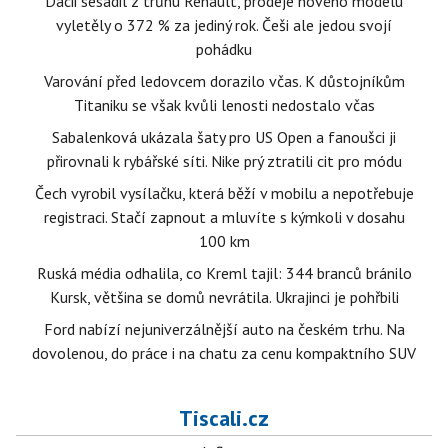
Dacii sesadil z trůnu Renault, prodeje nového modelu
vyletěly o 372 % za jediný rok. Češi ale jedou svojí
pohádku
Varování před ledovcem dorazilo včas. K důstojníkům
Titaniku se však kvůli lenosti nedostalo včas
Sabalenková ukázala šaty pro US Open a fanoušci ji
přirovnali k rybářské síti. Nike prý ztratili cit pro módu
Čech vyrobil vysílačku, která běží v mobilu a nepotřebuje
registraci. Stačí zapnout a mluvíte s kýmkoli v dosahu
100 km
Ruská média odhalila, co Kreml tajil: 344 branců bránilo
Kursk, většina se domů nevrátila. Ukrajinci je pohřbili
Ford nabízí nejuniverzálnější auto na českém trhu. Na
dovolenou, do práce i na chatu za cenu kompaktního SUV
Tiscali.cz