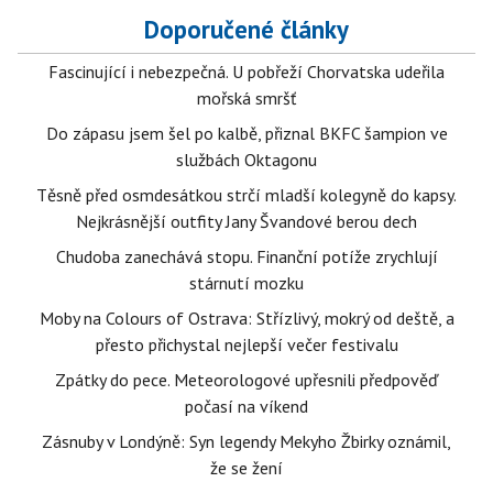
Doporučené články
Fascinující i nebezpečná. U pobřeží Chorvatska udeřila
mořská smršť
Do zápasu jsem šel po kalbě, přiznal BKFC šampion ve
službách Oktagonu
Těsně před osmdesátkou strčí mladší kolegyně do kapsy.
Nejkrásnější outfity Jany Švandové berou dech
Chudoba zanechává stopu. Finanční potíže zrychlují
stárnutí mozku
Moby na Colours of Ostrava: Střízlivý, mokrý od deště, a
přesto přichystal nejlepší večer festivalu
Zpátky do pece. Meteorologové upřesnili předpověď
počasí na víkend
Zásnuby v Londýně: Syn legendy Mekyho Žbirky oznámil,
že se žení