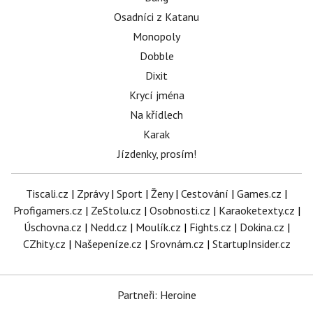
Osadníci z Katanu
Monopoly
Dobble
Dixit
Krycí jména
Na křídlech
Karak
Jízdenky, prosím!
Tiscali.cz
|
Zprávy
|
Sport
|
Ženy
|
Cestování
|
Games.cz
|
Profigamers.cz
|
ZeStolu.cz
|
Osobnosti.cz
|
Karaoketexty.cz
|
Úschovna.cz
|
Nedd.cz
|
Moulík.cz
|
Fights.cz
|
Dokina.cz
|
CZhity.cz
|
Našepeníze.cz
|
Srovnám.cz
|
StartupInsider.cz
Partneři: Heroine