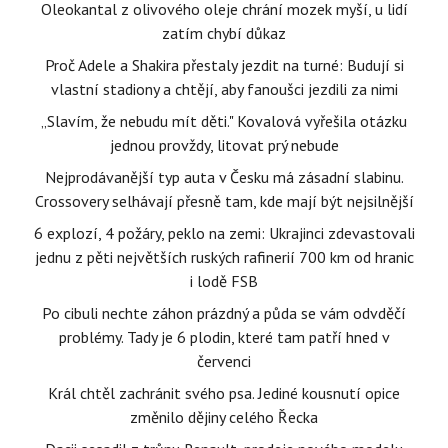
Oleokantal z olivového oleje chrání mozek myší, u lidí
zatím chybí důkaz
Proč Adele a Shakira přestaly jezdit na turné: Budují si
vlastní stadiony a chtějí, aby fanoušci jezdili za nimi
„Slavím, že nebudu mít děti." Kovalová vyřešila otázku
jednou provždy, litovat prý nebude
Nejprodávanější typ auta v Česku má zásadní slabinu.
Crossovery selhávají přesně tam, kde mají být nejsilnější
6 explozí, 4 požáry, peklo na zemi: Ukrajinci zdevastovali
jednu z pěti největších ruských rafinerií 700 km od hranic
i lodě FSB
Po cibuli nechte záhon prázdný a půda se vám odvděčí
problémy. Tady je 6 plodin, které tam patří hned v
červenci
Král chtěl zachránit svého psa. Jediné kousnutí opice
změnilo dějiny celého Řecka