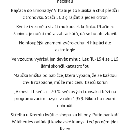
nečekali
Rajčata do limonády? V Itálii je to klasika a chuť předčí i
citrónovku. Stačí 500 g rajčat a jeden citrón
Kvete i v zimě a stačí mu kousek kořínku. Ptačinec
žabinec je noční můra zahrádkářů, dá se ho ale zbavit
Nejhloupější znamení zvěrokruhu: 4 hlupáci dle
astrologie
Ve vzduchu vydržel jen devět minut. Let Tu-154 se 115
lidmi skončil katastrofou
Maličká knížka po babičce, která vypadá, že se každou
chvíli rozpadne, může mít cenu tisíců korun
„Azbest IT světa“: 70 % světových transakcí běží na
programovacím jazyce z roku 1959. Nikdo ho neumí
nahradit
Střelba u Kremlu kvůli e-shopu za biliony, Putin panikaří.
Wildberries ovládají kavkazské klany a teď po něm jde i
Kyjev