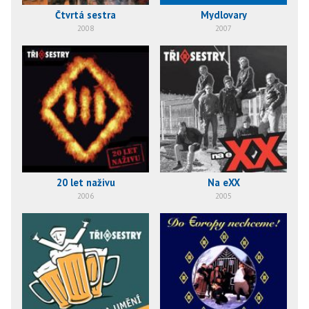
Čtvrtá sestra
Mydlovary
2008
2007
20 let naživu
Na eXX
2006
2005