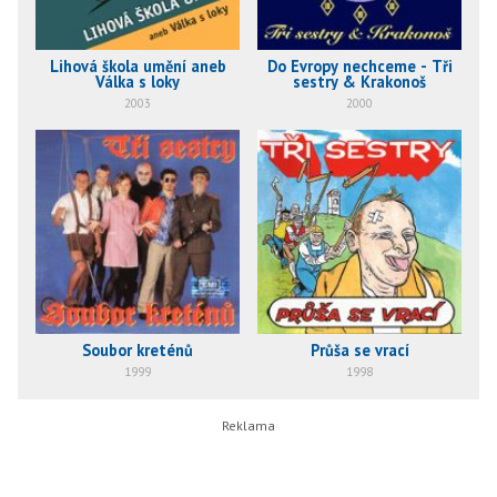
Lihová škola umění aneb
Do Evropy nechceme - Tři
Válka s loky
sestry & Krakonoš
2003
2000
Soubor kreténů
Průša se vrací
1999
1998