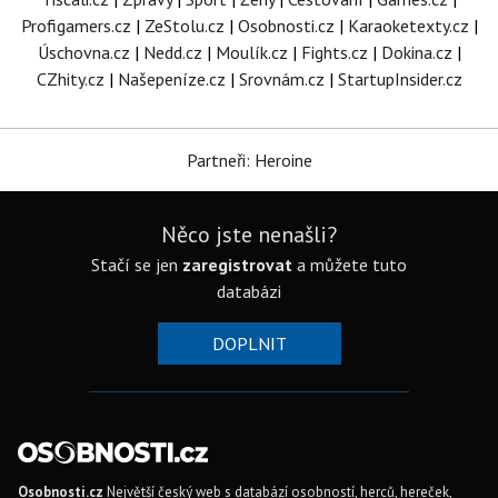
Profigamers.cz
|
ZeStolu.cz
|
Osobnosti.cz
|
Karaoketexty.cz
|
Úschovna.cz
|
Nedd.cz
|
Moulík.cz
|
Fights.cz
|
Dokina.cz
|
CZhity.cz
|
Našepeníze.cz
|
Srovnám.cz
|
StartupInsider.cz
Partneři: Heroine
Něco jste nenašli?
Stačí se jen
zaregistrovat
a můžete tuto
databázi
DOPLNIT
Osobnosti.cz
Největší český web s databází osobností, herců, hereček,