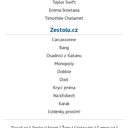
Taylor Swift
Emma Smetana
Timothée Chalamet
Zestolu.cz
Carcassonne
Bang
Osadníci z Katanu
Monopoly
Dobble
Dixit
Krycí jména
Na křídlech
Karak
Jízdenky, prosím!
Tiscali.cz
|
Zprávy
|
Sport
|
Ženy
|
Cestování
|
Games.cz
|