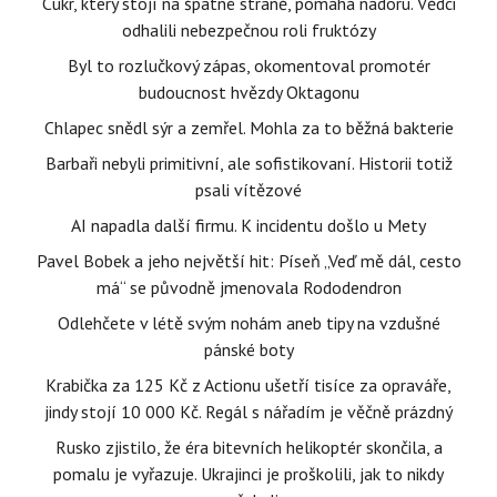
Cukr, který stojí na špatné straně, pomáhá nádoru. Vědci
odhalili nebezpečnou roli fruktózy
Byl to rozlučkový zápas, okomentoval promotér
budoucnost hvězdy Oktagonu
Chlapec snědl sýr a zemřel. Mohla za to běžná bakterie
Barbaři nebyli primitivní, ale sofistikovaní. Historii totiž
psali vítězové
AI napadla další firmu. K incidentu došlo u Mety
Pavel Bobek a jeho největší hit: Píseň „Veď mě dál, cesto
má“ se původně jmenovala Rododendron
Odlehčete v létě svým nohám aneb tipy na vzdušné
pánské boty
Krabička za 125 Kč z Actionu ušetří tisíce za opraváře,
jindy stojí 10 000 Kč. Regál s nářadím je věčně prázdný
Rusko zjistilo, že éra bitevních helikoptér skončila, a
pomalu je vyřazuje. Ukrajinci je proškolili, jak to nikdy