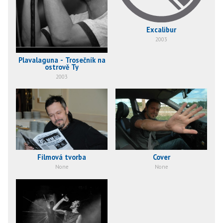
Excalibur
2003
Plavalaguna - Trosečník na
ostrově Ty
2003
Filmová tvorba
Cover
None
None