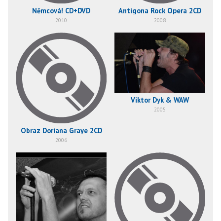
Němcová! CD+DVD
Antigona Rock Opera 2CD
2010
2008
Viktor Dyk & WAW
2005
Obraz Doriana Graye 2CD
2006