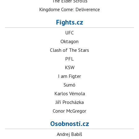
The Elder Scrolls
Kingdome Come: Deliverence
Fights.cz
UFC
Oktagon
Clash of The Stars
PFL
KSW
I am Figter
Sumó
Karlos Vémola
Jiří Procházka
Conor McGregor
Osobnosti.cz
Andrej Babiš