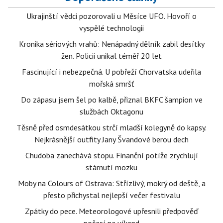
Ukrajinští vědci pozorovali u Měsíce UFO. Hovoří o
vyspělé technologii
Kronika sériových vrahů: Nenápadný dělník zabil desítky
žen. Policii unikal téměř 20 let
Fascinující i nebezpečná. U pobřeží Chorvatska udeřila
mořská smršť
Do zápasu jsem šel po kalbě, přiznal BKFC šampion ve
službách Oktagonu
Těsně před osmdesátkou strčí mladší kolegyně do kapsy.
Nejkrásnější outfity Jany Švandové berou dech
Chudoba zanechává stopu. Finanční potíže zrychlují
stárnutí mozku
Moby na Colours of Ostrava: Střízlivý, mokrý od deště, a
přesto přichystal nejlepší večer festivalu
Zpátky do pece. Meteorologové upřesnili předpověď