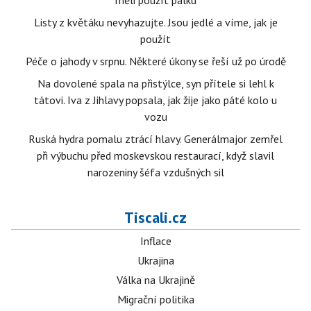
měli použít pálku
Listy z květáku nevyhazujte. Jsou jedlé a víme, jak je
použít
Péče o jahody v srpnu. Některé úkony se řeší už po úrodě
Na dovolené spala na přistýlce, syn přítele si lehl k
tátovi. Iva z Jihlavy popsala, jak žije jako páté kolo u
vozu
Ruská hydra pomalu ztrácí hlavy. Generálmajor zemřel
při výbuchu před moskevskou restaurací, když slavil
narozeniny šéfa vzdušných sil
Tiscali.cz
Inflace
Ukrajina
Válka na Ukrajině
Migrační politika