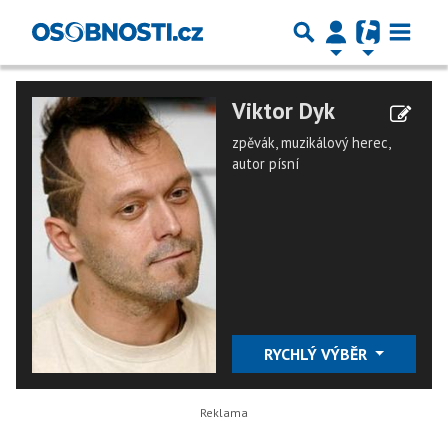
Viktor Dyk
zpěvák, muzikálový herec,
autor písní
RYCHLÝ VÝBĚR