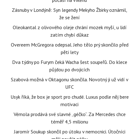
počasí na víkend
Zásnuby v Londýně: Syn legendy Mekyho Žbirky oznámil,
že se žení
Oleokantal z olivového oleje chrání mozek myší, u lidí
zatím chybí důkaz
Overeem McGregora odepsal. Jeho tělo prý skončilo před
pěti lety
Dva týdny po Furym čeká Wacha šest soupeřů. Do klece
půjdou po dvojicích
Szabová možná v Oktagonu skončila. Novotný ji už vidí v
UFC
Usyk říká, že box je sport pro chudé. Luxus podle něj bere
motivaci
Vémola prodává své slavné „géčko“. Za Mercedes chce
téměř 4,5 milionu
Jaromír Soukup skončil po útoku v nemocnici. Útočníci