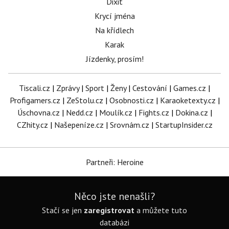
Dixit
Krycí jména
Na křídlech
Karak
Jízdenky, prosím!
Tiscali.cz
|
Zprávy
|
Sport
|
Ženy
|
Cestování
|
Games.cz
|
Profigamers.cz
|
ZeStolu.cz
|
Osobnosti.cz
|
Karaoketexty.cz
|
Úschovna.cz
|
Nedd.cz
|
Moulík.cz
|
Fights.cz
|
Dokina.cz
|
CZhity.cz
|
Našepeníze.cz
|
Srovnám.cz
|
StartupInsider.cz
Partneři: Heroine
Něco jste nenašli?
Stačí se jen
zaregistrovat
a můžete tuto
databázi