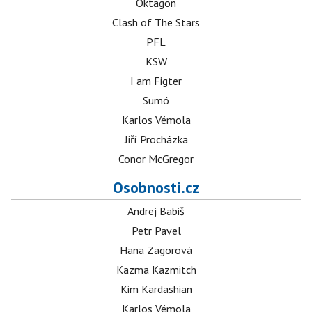
Oktagon
Clash of The Stars
PFL
KSW
I am Figter
Sumó
Karlos Vémola
Jiří Procházka
Conor McGregor
Osobnosti.cz
Andrej Babiš
Petr Pavel
Hana Zagorová
Kazma Kazmitch
Kim Kardashian
Karlos Vémola