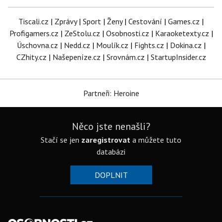
Tiscali.cz
|
Zprávy
|
Sport
|
Ženy
|
Cestování
|
Games.cz
|
Profigamers.cz
|
ZeStolu.cz
|
Osobnosti.cz
|
Karaoketexty.cz
|
Úschovna.cz
|
Nedd.cz
|
Moulík.cz
|
Fights.cz
|
Dokina.cz
|
CZhity.cz
|
Našepeníze.cz
|
Srovnám.cz
|
StartupInsider.cz
Partneři: Heroine
Něco jste nenašli?
Stačí se jen
zaregistrovat
a můžete tuto
databázi
DOPLNIT