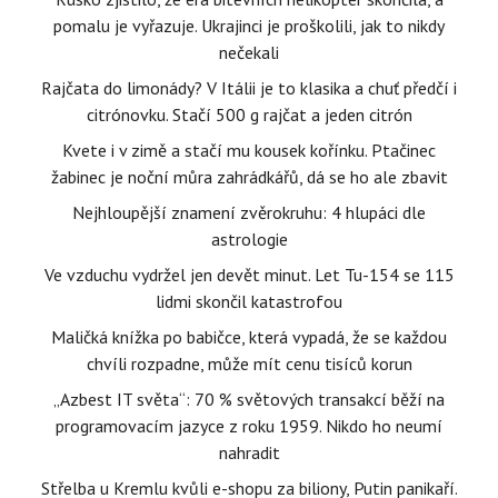
pomalu je vyřazuje. Ukrajinci je proškolili, jak to nikdy
nečekali
Rajčata do limonády? V Itálii je to klasika a chuť předčí i
citrónovku. Stačí 500 g rajčat a jeden citrón
Kvete i v zimě a stačí mu kousek kořínku. Ptačinec
žabinec je noční můra zahrádkářů, dá se ho ale zbavit
Nejhloupější znamení zvěrokruhu: 4 hlupáci dle
astrologie
Ve vzduchu vydržel jen devět minut. Let Tu-154 se 115
lidmi skončil katastrofou
Maličká knížka po babičce, která vypadá, že se každou
chvíli rozpadne, může mít cenu tisíců korun
„Azbest IT světa“: 70 % světových transakcí běží na
programovacím jazyce z roku 1959. Nikdo ho neumí
nahradit
Střelba u Kremlu kvůli e-shopu za biliony, Putin panikaří.