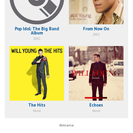
Pop Idol: The Big Band
From Now On
Album
2002
2002
The Hits
Echoes
None
None