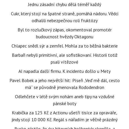
Jednu zásadní chybu dělá téměř každý
Cukr, který stojí na špatné straně, pomáhá nádoru. Vědci
odhalili nebezpečnou roli fruktózy
Byl to rozlučkový zápas, okomentoval promotér
budoucnost hvězdy Oktagonu
Chlapec snědl sýr a zemřel. Mohla za to běžná bakterie
Barbaři nebyli primitivní, ale sofistikovaní. Historii totiž
psali vítězové
AI napadla další firmu. K incidentu došlo u Mety
Pavel Bobek a jeho největší hit: Píseň „Veď mě dál, cesto
má“ se původně jmenovala Rododendron
Odlehčete v létě svým nohám aneb tipy na vzdušné
pánské boty
Krabička za 125 Kč z Actionu ušetří tisíce za opraváře,
jindy stojí 10 000 Kč. Regál s nářadím je věčně prázdný
Rusko zjistilo, že éra bitevních helikoptér skončila, a