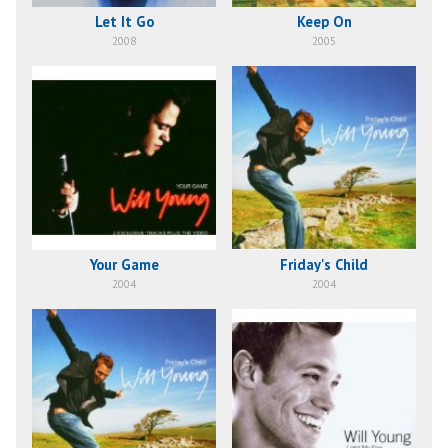
Let It Go
Keep On
2008
2005
Your Game
Friday's Child
2004
2004